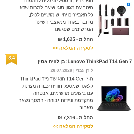
הוא מהיר, ורסטילי ומצליח להתמודד
היטב עם מגוון סוגי שיער. למרות שלא
כל האביזרים יהיו שימושיים לכולן,
מדובר באחד ממעצבי השיער
המרשימים שפגשנו
החל מ - 1,625 ₪
לסקירה המלאה >>
8.4
Lenovo ThinkPad T14 Gen 7: בן לוויה אמין
לירן עבדי
| 26.07.2026
ה-T14 Gen 7 הוא עוד נייד ThinkPad
קלאסי שמספק חוויית עבודה מצוינת
עם ביצועים מרשימים, אבטחה
מתקדמת וניידות גבוהה - המסך נשאר
מאחור
החל מ - 7,316 ₪
לסקירה המלאה >>