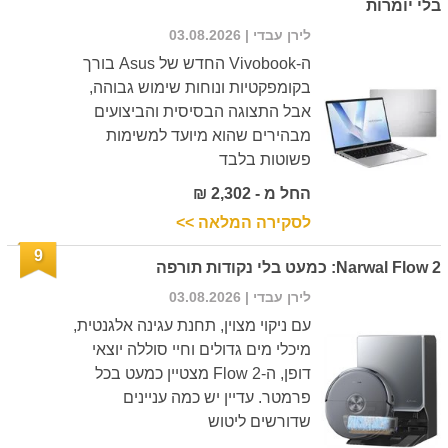
בלי יומרות
לירן עבדי
| 03.08.2026
ה-Vivobook החדש של Asus בורך
בקומפקטיות ונוחות שימוש גבוהה,
אבל התצוגה הבסיסית והביצועים
מבהירים שהוא מיועד למשימות
פשוטות בלבד
החל מ - 2,302 ₪
לסקירה המלאה >>
9
Narwal Flow 2: כמעט בלי נקודות תורפה
לירן עבדי
| 03.08.2026
עם ניקוי מצוין, תחנת עגינה אלגנטית,
מיכלי מים גדולים וחיי סוללה יוצאי
דופן, ה-Flow 2 מצטיין כמעט בכל
פרמטר. עדיין יש כמה עניינים
שדורשים ליטוש