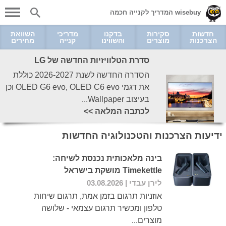
wisebuy המדריך לקנייה חכמה
חדשות
סקירות
בדקנו
מדריכי
השוואת
הצרכנות
מוצרים
והשווינו
קנייה
מחירים
סדרת הטלוויזיות החדשה של LG
הסדרה החדשה לשנת 2026-2027 כוללת
את דגמי OLED G6 evo, OLED C6 evo וכן
בעיצוב Wallpaper...
לכתבה המלאה >>
ידיעות הצרכנות והטכנולוגיה החדשות
בינה מלאכותית נכנסת לשיחה:
Timekettle מושקת בישראל
לירן עבדי
| 03.08.2026
אוזניות תרגום בזמן אמת, תרגום שיחות
טלפון ומכשיר תרגום עצמאי - שלושה
מוצרים...