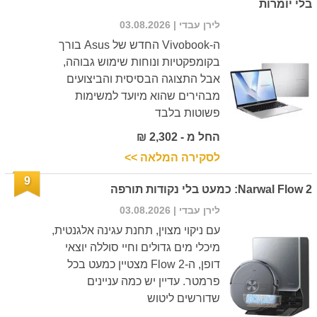
בלי יומרות
לירן עבדי
| 03.08.2026
ה-Vivobook החדש של Asus בורך
בקומפקטיות ונוחות שימוש גבוהה,
אבל התצוגה הבסיסית והביצועים
מבהירים שהוא מיועד למשימות
פשוטות בלבד
החל מ - 2,302 ₪
לסקירה המלאה >>
9
Narwal Flow 2: כמעט בלי נקודות תורפה
לירן עבדי
| 03.08.2026
עם ניקוי מצוין, תחנת עגינה אלגנטית,
מיכלי מים גדולים וחיי סוללה יוצאי
דופן, ה-Flow 2 מצטיין כמעט בכל
פרמטר. עדיין יש כמה עניינים
שדורשים ליטוש