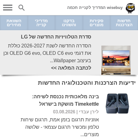
wisebuy המדריך לקנייה חכמה
חדשות
סקירות
בדקנו
מדריכי
השוואת
הצרכנות
מוצרים
והשווינו
קנייה
מחירים
סדרת הטלוויזיות החדשה של LG
הסדרה החדשה לשנת 2026-2027 כוללת
את דגמי OLED G6 evo, OLED C6 evo וכן
בעיצוב Wallpaper...
לכתבה המלאה >>
ידיעות הצרכנות והטכנולוגיה החדשות
בינה מלאכותית נכנסת לשיחה:
Timekettle מושקת בישראל
לירן עבדי
| 03.08.2026
אוזניות תרגום בזמן אמת, תרגום שיחות
טלפון ומכשיר תרגום עצמאי - שלושה
מוצרים...