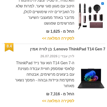
הוא מהיר, ורסטילי ומצליח להתמודד
היטב עם מגוון סוגי שיער. למרות שלא
כל האביזרים יהיו שימושיים לכולן,
מדובר באחד ממעצבי השיער
המרשימים שפגשנו
החל מ - 1,625 ₪
לסקירה המלאה >>
8.4
Lenovo ThinkPad T14 Gen 7: בן לוויה אמין
לירן עבדי
| 26.07.2026
ה-T14 Gen 7 הוא עוד נייד ThinkPad
קלאסי שמספק חוויית עבודה מצוינת
עם ביצועים מרשימים, אבטחה
מתקדמת וניידות גבוהה - המסך נשאר
מאחור
החל מ - 7,316 ₪
לסקירה המלאה >>