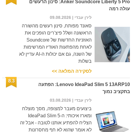
Anker Soundcore Liberty 5 Pro: סינון הרעשים
עולה רמה
לירן עבדי
| 09.08.2026
סאונד מפותח, סינון רעשים מהשורה
הראשונה ושלל פיצ'רים הופכים את
האוזניות החדשות של Soundcore
לאחת מהפתעות האודיו המרשימות
של השנה, גם אם יכולות ה-AI עדיין לא
בשלות
לסקירה המלאה >>
8.3
Lenovo IdeaPad Slim 5 13ARP10: הפתעה
בתקציב נמוך
לירן עבדי
| 03.08.2026
ביצועים מעבר למצופה, מסך מוצלח
ומארז איכותי: ה-IdeaPad Slim 5
הצליח להפתיע אותנו לטובה - אבל זה
לא אומר שהוא לא חף מחסרונות