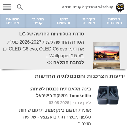
wisebuy המדריך לקנייה חכמה
חדשות
סקירות
בדקנו
מדריכי
השוואת
הצרכנות
מוצרים
והשווינו
קנייה
מחירים
סדרת הטלוויזיות החדשה של LG
הסדרה החדשה לשנת 2026-2027 כוללת
את דגמי OLED G6 evo, OLED C6 evo וכן
בעיצוב Wallpaper...
לכתבה המלאה >>
ידיעות הצרכנות והטכנולוגיה החדשות
בינה מלאכותית נכנסת לשיחה:
Timekettle מושקת בישראל
לירן עבדי
| 03.08.2026
אוזניות תרגום בזמן אמת, תרגום שיחות
טלפון ומכשיר תרגום עצמאי - שלושה
מוצרים...