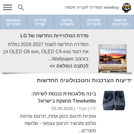
wisebuy המדריך לקנייה חכמה
חדשות
סקירות
בדקנו
מדריכי
השוואת
הצרכנות
מוצרים
והשווינו
קנייה
מחירים
סדרת הטלוויזיות החדשה של LG
הסדרה החדשה לשנת 2026-2027 כוללת
את דגמי OLED G6 evo, OLED C6 evo וכן
בעיצוב Wallpaper...
לכתבה המלאה >>
ידיעות הצרכנות והטכנולוגיה החדשות
בינה מלאכותית נכנסת לשיחה:
Timekettle מושקת בישראל
לירן עבדי
| 03.08.2026
אוזניות תרגום בזמן אמת, תרגום שיחות
טלפון ומכשיר תרגום עצמאי - שלושה
מוצרים...