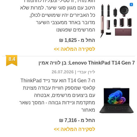
הוא מהיר, ורסטילי ומצליח להתמודד
היטב עם מגוון סוגי שיער. למרות שלא
כל האביזרים יהיו שימושיים לכולן,
מדובר באחד ממעצבי השיער
המרשימים שפגשנו
החל מ - 1,625 ₪
לסקירה המלאה >>
8.4
Lenovo ThinkPad T14 Gen 7: בן לוויה אמין
לירן עבדי
| 26.07.2026
ה-T14 Gen 7 הוא עוד נייד ThinkPad
קלאסי שמספק חוויית עבודה מצוינת
עם ביצועים מרשימים, אבטחה
מתקדמת וניידות גבוהה - המסך נשאר
מאחור
החל מ - 7,316 ₪
לסקירה המלאה >>