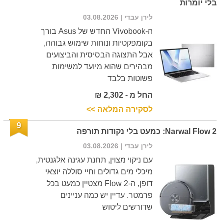
בלי יומרות
לירן עבדי
| 03.08.2026
ה-Vivobook החדש של Asus בורך
בקומפקטיות ונוחות שימוש גבוהה,
אבל התצוגה הבסיסית והביצועים
מבהירים שהוא מיועד למשימות
פשוטות בלבד
החל מ - 2,302 ₪
לסקירה המלאה >>
9
Narwal Flow 2: כמעט בלי נקודות תורפה
לירן עבדי
| 03.08.2026
עם ניקוי מצוין, תחנת עגינה אלגנטית,
מיכלי מים גדולים וחיי סוללה יוצאי
דופן, ה-Flow 2 מצטיין כמעט בכל
פרמטר. עדיין יש כמה עניינים
שדורשים ליטוש