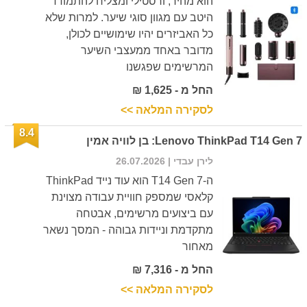
הוא מהיר, ורסטילי ומצליח להתמודד
היטב עם מגוון סוגי שיער. למרות שלא
כל האביזרים יהיו שימושיים לכולן,
מדובר באחד ממעצבי השיער
המרשימים שפגשנו
החל מ - 1,625 ₪
לסקירה המלאה >>
8.4
Lenovo ThinkPad T14 Gen 7: בן לוויה אמין
לירן עבדי
| 26.07.2026
ה-T14 Gen 7 הוא עוד נייד ThinkPad
קלאסי שמספק חוויית עבודה מצוינת
עם ביצועים מרשימים, אבטחה
מתקדמת וניידות גבוהה - המסך נשאר
מאחור
החל מ - 7,316 ₪
לסקירה המלאה >>