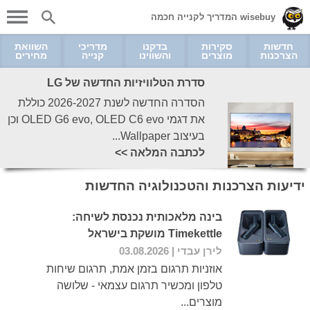
wisebuy המדריך לקנייה חכמה
חדשות
סקירות
בדקנו
מדריכי
השוואת
הצרכנות
מוצרים
והשווינו
קנייה
מחירים
סדרת הטלוויזיות החדשה של LG
הסדרה החדשה לשנת 2026-2027 כוללת
את דגמי OLED G6 evo, OLED C6 evo וכן
בעיצוב Wallpaper...
לכתבה המלאה >>
ידיעות הצרכנות והטכנולוגיה החדשות
בינה מלאכותית נכנסת לשיחה:
Timekettle מושקת בישראל
לירן עבדי
| 03.08.2026
אוזניות תרגום בזמן אמת, תרגום שיחות
טלפון ומכשיר תרגום עצמאי - שלושה
מוצרים...