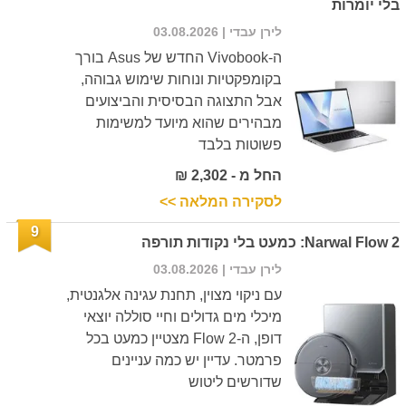
בלי יומרות
לירן עבדי
| 03.08.2026
ה-Vivobook החדש של Asus בורך
בקומפקטיות ונוחות שימוש גבוהה,
אבל התצוגה הבסיסית והביצועים
מבהירים שהוא מיועד למשימות
פשוטות בלבד
החל מ - 2,302 ₪
לסקירה המלאה >>
9
Narwal Flow 2: כמעט בלי נקודות תורפה
לירן עבדי
| 03.08.2026
עם ניקוי מצוין, תחנת עגינה אלגנטית,
מיכלי מים גדולים וחיי סוללה יוצאי
דופן, ה-Flow 2 מצטיין כמעט בכל
פרמטר. עדיין יש כמה עניינים
שדורשים ליטוש