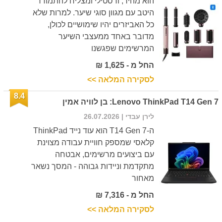
הוא מהיר, ורסטילי ומצליח להתמודד
היטב עם מגוון סוגי שיער. למרות שלא
כל האביזרים יהיו שימושיים לכולן,
מדובר באחד ממעצבי השיער
המרשימים שפגשנו
החל מ - 1,625 ₪
לסקירה המלאה >>
8.4
Lenovo ThinkPad T14 Gen 7: בן לוויה אמין
לירן עבדי
| 26.07.2026
ה-T14 Gen 7 הוא עוד נייד ThinkPad
קלאסי שמספק חוויית עבודה מצוינת
עם ביצועים מרשימים, אבטחה
מתקדמת וניידות גבוהה - המסך נשאר
מאחור
החל מ - 7,316 ₪
לסקירה המלאה >>