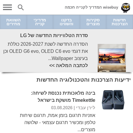
wisebuy המדריך לקנייה חכמה
חדשות
סקירות
בדקנו
מדריכי
השוואת
הצרכנות
מוצרים
והשווינו
קנייה
מחירים
סדרת הטלוויזיות החדשה של LG
הסדרה החדשה לשנת 2026-2027 כוללת
את דגמי OLED G6 evo, OLED C6 evo וכן
בעיצוב Wallpaper...
לכתבה המלאה >>
ידיעות הצרכנות והטכנולוגיה החדשות
בינה מלאכותית נכנסת לשיחה:
Timekettle מושקת בישראל
לירן עבדי
| 03.08.2026
אוזניות תרגום בזמן אמת, תרגום שיחות
טלפון ומכשיר תרגום עצמאי - שלושה
מוצרים...