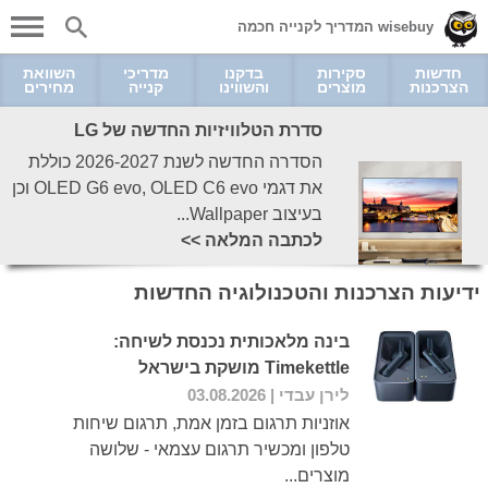
wisebuy המדריך לקנייה חכמה
חדשות
סקירות
בדקנו
מדריכי
השוואת
הצרכנות
מוצרים
והשווינו
קנייה
מחירים
סדרת הטלוויזיות החדשה של LG
הסדרה החדשה לשנת 2026-2027 כוללת
את דגמי OLED G6 evo, OLED C6 evo וכן
בעיצוב Wallpaper...
לכתבה המלאה >>
ידיעות הצרכנות והטכנולוגיה החדשות
בינה מלאכותית נכנסת לשיחה:
Timekettle מושקת בישראל
לירן עבדי
| 03.08.2026
אוזניות תרגום בזמן אמת, תרגום שיחות
טלפון ומכשיר תרגום עצמאי - שלושה
מוצרים...