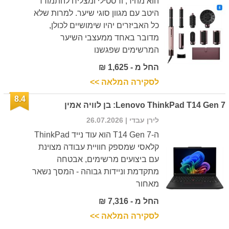
הוא מהיר, ורסטילי ומצליח להתמודד
היטב עם מגוון סוגי שיער. למרות שלא
כל האביזרים יהיו שימושיים לכולן,
מדובר באחד ממעצבי השיער
המרשימים שפגשנו
החל מ - 1,625 ₪
לסקירה המלאה >>
8.4
Lenovo ThinkPad T14 Gen 7: בן לוויה אמין
לירן עבדי
| 26.07.2026
ה-T14 Gen 7 הוא עוד נייד ThinkPad
קלאסי שמספק חוויית עבודה מצוינת
עם ביצועים מרשימים, אבטחה
מתקדמת וניידות גבוהה - המסך נשאר
מאחור
החל מ - 7,316 ₪
לסקירה המלאה >>