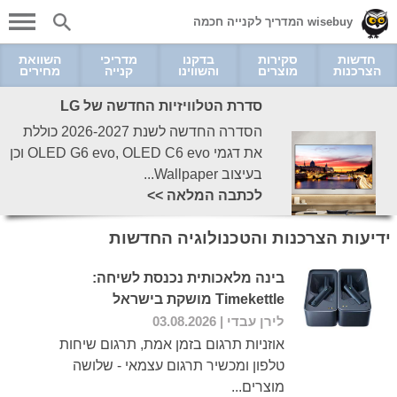
wisebuy המדריך לקנייה חכמה
חדשות
סקירות
בדקנו
מדריכי
השוואת
הצרכנות
מוצרים
והשווינו
קנייה
מחירים
סדרת הטלוויזיות החדשה של LG
הסדרה החדשה לשנת 2026-2027 כוללת
את דגמי OLED G6 evo, OLED C6 evo וכן
בעיצוב Wallpaper...
לכתבה המלאה >>
ידיעות הצרכנות והטכנולוגיה החדשות
בינה מלאכותית נכנסת לשיחה:
Timekettle מושקת בישראל
לירן עבדי
| 03.08.2026
אוזניות תרגום בזמן אמת, תרגום שיחות
טלפון ומכשיר תרגום עצמאי - שלושה
מוצרים...