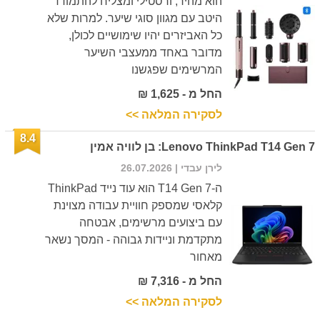
הוא מהיר, ורסטילי ומצליח להתמודד
היטב עם מגוון סוגי שיער. למרות שלא
כל האביזרים יהיו שימושיים לכולן,
מדובר באחד ממעצבי השיער
המרשימים שפגשנו
החל מ - 1,625 ₪
לסקירה המלאה >>
8.4
Lenovo ThinkPad T14 Gen 7: בן לוויה אמין
לירן עבדי
| 26.07.2026
ה-T14 Gen 7 הוא עוד נייד ThinkPad
קלאסי שמספק חוויית עבודה מצוינת
עם ביצועים מרשימים, אבטחה
מתקדמת וניידות גבוהה - המסך נשאר
מאחור
החל מ - 7,316 ₪
לסקירה המלאה >>