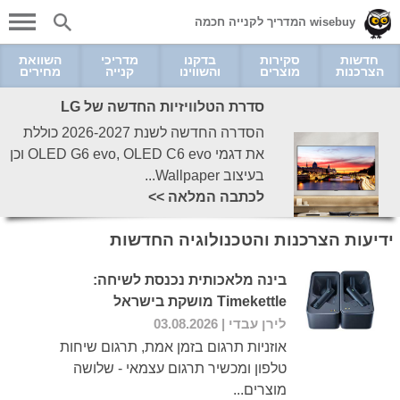
wisebuy המדריך לקנייה חכמה
חדשות
סקירות
בדקנו
מדריכי
השוואת
הצרכנות
מוצרים
והשווינו
קנייה
מחירים
סדרת הטלוויזיות החדשה של LG
הסדרה החדשה לשנת 2026-2027 כוללת
את דגמי OLED G6 evo, OLED C6 evo וכן
בעיצוב Wallpaper...
לכתבה המלאה >>
ידיעות הצרכנות והטכנולוגיה החדשות
בינה מלאכותית נכנסת לשיחה:
Timekettle מושקת בישראל
לירן עבדי
| 03.08.2026
אוזניות תרגום בזמן אמת, תרגום שיחות
טלפון ומכשיר תרגום עצמאי - שלושה
מוצרים...