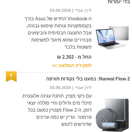
בלי יומרות
לירן עבדי
| 03.08.2026
ה-Vivobook החדש של Asus בורך
בקומפקטיות ונוחות שימוש גבוהה,
אבל התצוגה הבסיסית והביצועים
מבהירים שהוא מיועד למשימות
פשוטות בלבד
החל מ - 2,302 ₪
לסקירה המלאה >>
9
Narwal Flow 2: כמעט בלי נקודות תורפה
לירן עבדי
| 03.08.2026
עם ניקוי מצוין, תחנת עגינה אלגנטית,
מיכלי מים גדולים וחיי סוללה יוצאי
דופן, ה-Flow 2 מצטיין כמעט בכל
פרמטר. עדיין יש כמה עניינים
שדורשים ליטוש