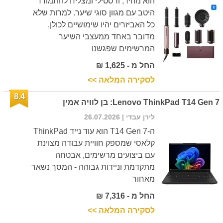
הוא מהיר, ורסטילי ומצליח להתמודד
היטב עם מגוון סוגי שיער. למרות שלא
כל האביזרים יהיו שימושיים לכולן,
מדובר באחד ממעצבי השיער
המרשימים שפגשנו
החל מ - 1,625 ₪
לסקירה המלאה >>
8.4
Lenovo ThinkPad T14 Gen 7: בן לוויה אמין
לירן עבדי
| 26.07.2026
ה-T14 Gen 7 הוא עוד נייד ThinkPad
קלאסי שמספק חוויית עבודה מצוינת
עם ביצועים מרשימים, אבטחה
מתקדמת וניידות גבוהה - המסך נשאר
מאחור
החל מ - 7,316 ₪
לסקירה המלאה >>