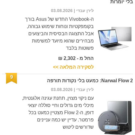
בלי יומרות
לירן עבדי
| 03.08.2026
ה-Vivobook החדש של Asus בורך
בקומפקטיות ונוחות שימוש גבוהה,
אבל התצוגה הבסיסית והביצועים
מבהירים שהוא מיועד למשימות
פשוטות בלבד
החל מ - 2,302 ₪
לסקירה המלאה >>
9
Narwal Flow 2: כמעט בלי נקודות תורפה
לירן עבדי
| 03.08.2026
עם ניקוי מצוין, תחנת עגינה אלגנטית,
מיכלי מים גדולים וחיי סוללה יוצאי
דופן, ה-Flow 2 מצטיין כמעט בכל
פרמטר. עדיין יש כמה עניינים
שדורשים ליטוש