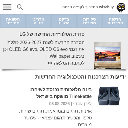
wisebuy המדריך לקנייה חכמה
חדשות
סקירות
בדקנו
מדריכי
השוואת
הצרכנות
מוצרים
והשווינו
קנייה
מחירים
סדרת הטלוויזיות החדשה של LG
הסדרה החדשה לשנת 2026-2027 כוללת
את דגמי OLED G6 evo, OLED C6 evo וכן
בעיצוב Wallpaper...
לכתבה המלאה >>
ידיעות הצרכנות והטכנולוגיה החדשות
בינה מלאכותית נכנסת לשיחה:
Timekettle מושקת בישראל
לירן עבדי
| 03.08.2026
אוזניות תרגום בזמן אמת, תרגום שיחות
טלפון ומכשיר תרגום עצמאי - שלושה
מוצרים...