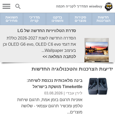
wisebuy המדריך לקנייה חכמה
חדשות
סקירות
בדקנו
מדריכי
השוואת
הצרכנות
מוצרים
והשווינו
קנייה
מחירים
סדרת הטלוויזיות החדשה של LG
הסדרה החדשה לשנת 2026-2027 כוללת
את דגמי OLED G6 evo, OLED C6 evo וכן
בעיצוב Wallpaper...
לכתבה המלאה >>
ידיעות הצרכנות והטכנולוגיה החדשות
בינה מלאכותית נכנסת לשיחה:
Timekettle מושקת בישראל
לירן עבדי
| 03.08.2026
אוזניות תרגום בזמן אמת, תרגום שיחות
טלפון ומכשיר תרגום עצמאי - שלושה
מוצרים...