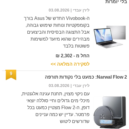
בלי יומרות
לירן עבדי
| 03.08.2026
ה-Vivobook החדש של Asus בורך
בקומפקטיות ונוחות שימוש גבוהה,
אבל התצוגה הבסיסית והביצועים
מבהירים שהוא מיועד למשימות
פשוטות בלבד
החל מ - 2,302 ₪
לסקירה המלאה >>
9
Narwal Flow 2: כמעט בלי נקודות תורפה
לירן עבדי
| 03.08.2026
עם ניקוי מצוין, תחנת עגינה אלגנטית,
מיכלי מים גדולים וחיי סוללה יוצאי
דופן, ה-Flow 2 מצטיין כמעט בכל
פרמטר. עדיין יש כמה עניינים
שדורשים ליטוש