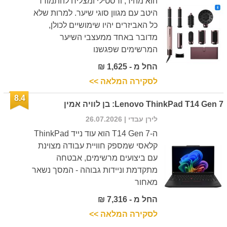
הוא מהיר, ורסטילי ומצליח להתמודד
היטב עם מגוון סוגי שיער. למרות שלא
כל האביזרים יהיו שימושיים לכולן,
מדובר באחד ממעצבי השיער
המרשימים שפגשנו
החל מ - 1,625 ₪
לסקירה המלאה >>
8.4
Lenovo ThinkPad T14 Gen 7: בן לוויה אמין
לירן עבדי
| 26.07.2026
ה-T14 Gen 7 הוא עוד נייד ThinkPad
קלאסי שמספק חוויית עבודה מצוינת
עם ביצועים מרשימים, אבטחה
מתקדמת וניידות גבוהה - המסך נשאר
מאחור
החל מ - 7,316 ₪
לסקירה המלאה >>