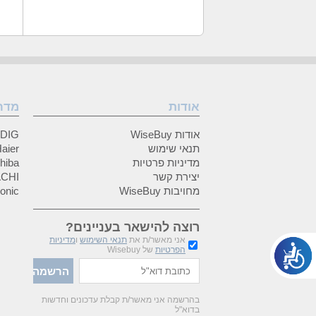
אודות
מדר
אודות WiseBuy
GRUNDIG
תנאי שימוש
Haier (האיי
מדיניות פרטיות
Toshiba (
יצירת קשר
HITACHI 
מחויבות WiseBuy
anasonic
רוצה להישאר בעניינים?
אני מאשר/ת את
תנאי השימוש
ו
מדיניות
הפרטיות
של Wisebuy
בהרשמה אני מאשר/ת קבלת עדכונים וחדשות
בדוא"ל