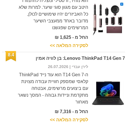
הוא מהיר, ורסטילי ומצליח להתמודד
היטב עם מגוון סוגי שיער. למרות שלא
כל האביזרים יהיו שימושיים לכולן,
מדובר באחד ממעצבי השיער
המרשימים שפגשנו
החל מ - 1,625 ₪
לסקירה המלאה >>
8.4
Lenovo ThinkPad T14 Gen 7: בן לוויה אמין
לירן עבדי
| 26.07.2026
ה-T14 Gen 7 הוא עוד נייד ThinkPad
קלאסי שמספק חוויית עבודה מצוינת
עם ביצועים מרשימים, אבטחה
מתקדמת וניידות גבוהה - המסך נשאר
מאחור
החל מ - 7,316 ₪
לסקירה המלאה >>