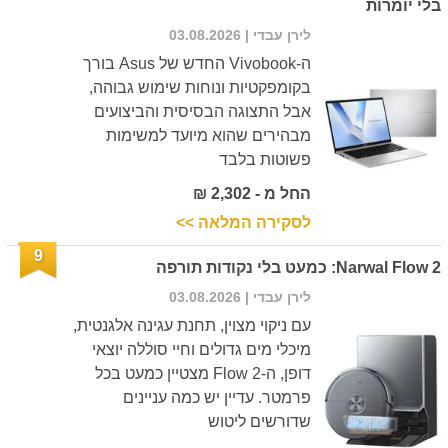
בלי יומרות
לירן עבדי
| 03.08.2026
ה-Vivobook החדש של Asus בורך
בקומפקטיות ונוחות שימוש גבוהה,
אבל התצוגה הבסיסית והביצועים
מבהירים שהוא מיועד למשימות
פשוטות בלבד
החל מ - 2,302 ₪
לסקירה המלאה >>
9
Narwal Flow 2: כמעט בלי נקודות תורפה
לירן עבדי
| 03.08.2026
עם ניקוי מצוין, תחנת עגינה אלגנטית,
מיכלי מים גדולים וחיי סוללה יוצאי
דופן, ה-Flow 2 מצטיין כמעט בכל
פרמטר. עדיין יש כמה עניינים
שדורשים ליטוש