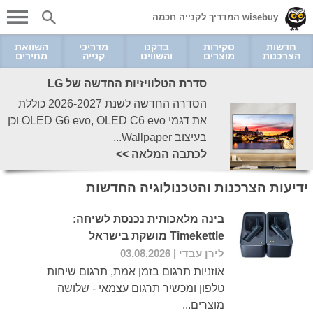
wisebuy המדריך לקנייה חכמה
חדשות
סקירות
בדקנו
מדריכי
השוואת
הצרכנות
מוצרים
והשווינו
קנייה
מחירים
סדרת הטלוויזיות החדשה של LG
הסדרה החדשה לשנת 2026-2027 כוללת
את דגמי OLED G6 evo, OLED C6 evo וכן
בעיצוב Wallpaper...
לכתבה המלאה >>
ידיעות הצרכנות והטכנולוגיה החדשות
בינה מלאכותית נכנסת לשיחה:
Timekettle מושקת בישראל
לירן עבדי
| 03.08.2026
אוזניות תרגום בזמן אמת, תרגום שיחות
טלפון ומכשיר תרגום עצמאי - שלושה
מוצרים...