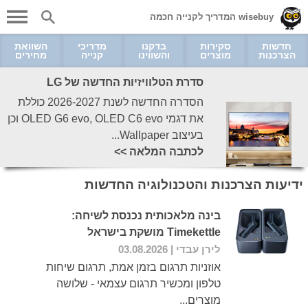
wisebuy המדריך לקנייה חכמה
חדשות
סקירות
בדקנו
מדריכי
השוואת
הצרכנות
מוצרים
והשווינו
קנייה
מחירים
סדרת הטלוויזיות החדשה של LG
הסדרה החדשה לשנת 2026-2027 כוללת
את דגמי OLED G6 evo, OLED C6 evo וכן
בעיצוב Wallpaper...
לכתבה המלאה >>
ידיעות הצרכנות והטכנולוגיה החדשות
בינה מלאכותית נכנסת לשיחה:
Timekettle מושקת בישראל
לירן עבדי
| 03.08.2026
אוזניות תרגום בזמן אמת, תרגום שיחות
טלפון ומכשיר תרגום עצמאי - שלושה
מוצרים...