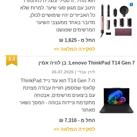
הוא מהיר, ורסטילי ומצליח להתמודד
היטב עם מגוון סוגי שיער. למרות שלא
כל האביזרים יהיו שימושיים לכולן,
מדובר באחד ממעצבי השיער
המרשימים שפגשנו
החל מ - 1,625 ₪
לסקירה המלאה >>
8.4
Lenovo ThinkPad T14 Gen 7: בן לוויה אמין
לירן עבדי
| 26.07.2026
ה-T14 Gen 7 הוא עוד נייד ThinkPad
קלאסי שמספק חוויית עבודה מצוינת
עם ביצועים מרשימים, אבטחה
מתקדמת וניידות גבוהה - המסך נשאר
מאחור
החל מ - 7,316 ₪
לסקירה המלאה >>