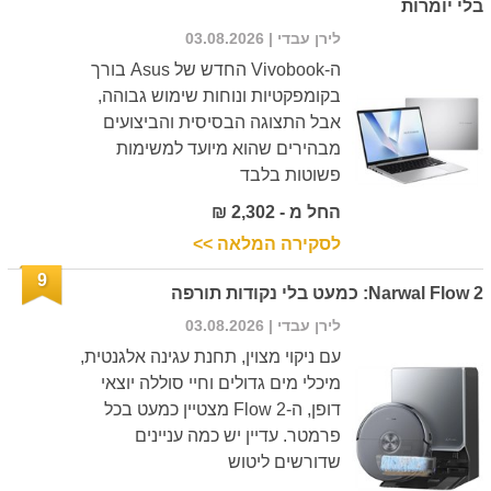
בלי יומרות
לירן עבדי
| 03.08.2026
ה-Vivobook החדש של Asus בורך
בקומפקטיות ונוחות שימוש גבוהה,
אבל התצוגה הבסיסית והביצועים
מבהירים שהוא מיועד למשימות
פשוטות בלבד
החל מ - 2,302 ₪
לסקירה המלאה >>
9
Narwal Flow 2: כמעט בלי נקודות תורפה
לירן עבדי
| 03.08.2026
עם ניקוי מצוין, תחנת עגינה אלגנטית,
מיכלי מים גדולים וחיי סוללה יוצאי
דופן, ה-Flow 2 מצטיין כמעט בכל
פרמטר. עדיין יש כמה עניינים
שדורשים ליטוש