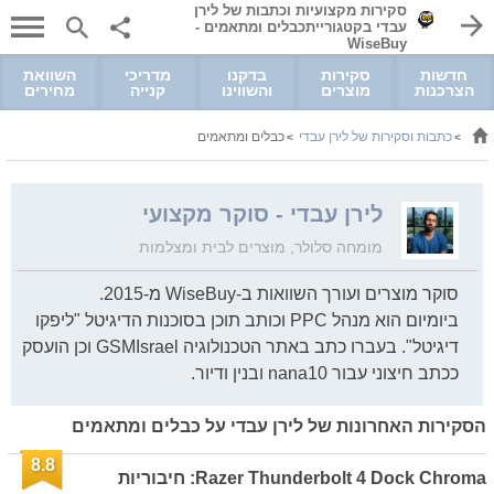
סקירות מקצועיות וכתבות של לירן
עבדי בקטגורייתכבלים ומתאמים -
WiseBuy
חדשות
סקירות
בדקנו
מדריכי
השוואת
הצרכנות
מוצרים
והשווינו
קנייה
מחירים
כתבות וסקירות של לירן עבדי
כבלים ומתאמים
>
>
לירן עבדי - סוקר מקצועי
מומחה סלולר, מוצרים לבית ומצלמות
סוקר מוצרים ועורך השוואות ב-WiseBuy מ-2015.
ביומיום הוא מנהל PPC וכותב תוכן בסוכנות הדיגיטל "ליפקו
דיגיטל". בעברו כתב באתר הטכנולוגיה GSMIsrael וכן הועסק
ככתב חיצוני עבור nana10 ובנין ודיור.
הסקירות האחרונות של לירן עבדי על כבלים ומתאמים
8.8
Razer Thunderbolt 4 Dock Chroma: חיבוריות