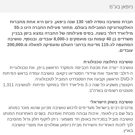
ניופאן בע"מ
חברת טושיבה
נוסדה לפני 130 שנה ביפאן. כיום היא אחת מחברות
האלקטרוניקה המובילות בעולם.
מחזור פעילות החברה הינו כ-55
מיליארד דולר בשנה. בסיס פעילותה של החברה נמצא ביפן בבניין
משרדים בן 40 קומות ובו מועסקים כ-8,000 עובדים. ובנוסף, טושיבה
הסתעפה לכ-115 מדינות ברחבי העולם ומעסיקה למעלה מ-200,000
עובדים.
טושיבה כחלוצה טכנולוגית
טושיבה ייצרה את מכונת הכביסה והמקרר הראשון ביפן, את טכנולוגיית
ה-דולבי סראונד ואת שידורי הסטריאו ניקאם. טושיבה עמדה בראש הפיתוח
ל-
DVD
הראשון וקבעה את הסטנדרט המוביל לטכנולוגיה.
הקונצרן משקיע כל שנה כ-3 מיליארד דולר במחקר ופיתוח. לטושיבה 1,311
פטנטים רשומים בארה"ב.
טושיבה בשוק הישראלי
צרכנים רבים בישראל מעדיפים לרכוש טושיבה מכיוון שהוא מוכר כמותג
בעל שם בין-לאומי, איכות גבוהה מוכחת ואמינות.
בשנים האחרונות המותג
טושיבה מוביל במכירות באופן חד משמעי. ניתן לזקוף חלק גדול מהסיבה
לכך לזכות האחריות והשירות מ
בית ניופאן
שמלווים את מוצרי טושיבה
בארץ.