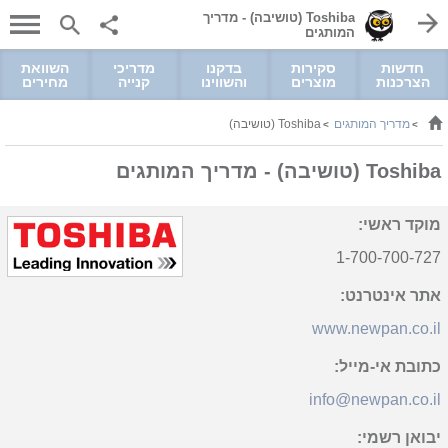
Toshiba (טושיבה) - מדריך
המותגים
חדשות
סקירות
בדקנו
מדריכי
השוואת
הצרכנות
מוצרים
והשווינו
קנייה
מחירים
מדריך המותגים
Toshiba (טושיבה)
>
>
Toshiba (טושיבה) - מדריך המותגים
מוקד ראשי:
1-700-700-727
אתר אינטרנט:
www.newpan.co.il
כתובת אי-מייל:
info@newpan.co.il
יבואן רשמי: