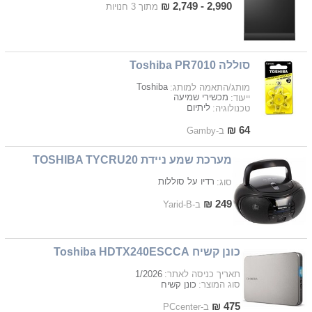
2,990 - 2,749 ₪
מתוך 3 חנויות
סוללה Toshiba PR7010
Toshiba
מותג/התאמה למותג:
מכשירי שמיעה
ייעוד:
ליתיום
טכנולוגיה:
64 ₪
ב-Gamby
מערכת שמע ניידת TOSHIBA TYCRU20
רדיו על סוללות
סוג:
249 ₪
ב-Yarid-B
כונן קשיח Toshiba HDTX240ESCCA
1/2026
תאריך כניסה לאתר:
כונן קשיח
סוג המוצר:
475 ₪
ב-PCcenter