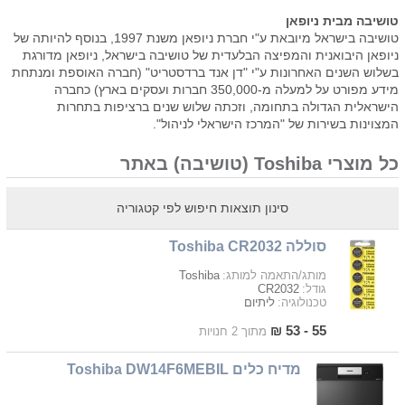
טושיבה מ
בית ניופאן
טושיבה בישראל מיובאת ע"י חברת ניופאן משנת 1997, בנוסף להיותה של
ניופאן היבואנית והמפיצה הבלעדית של טושיבה בישראל, ניופאן מדורגת
בשלוש השנים האחרונות ע"י "דן אנד ברדסטריט" (חברה האוספת ומנתחת
מידע מפורט על למעלה מ-
350,000
חברות ועסקים בארץ) כחברה
הישראלית הגדולה בתחומה, וזכתה שלוש שנים ברציפות בתחרות
המצוינות בשירות של "המרכז הישראלי לניהול".
כל מוצרי Toshiba (טושיבה) באתר
סינון תוצאות חיפוש לפי קטגוריה
סוללה Toshiba CR2032
Toshiba
מותג/התאמה למותג:
CR2032
גודל:
ליתיום
טכנולוגיה:
55 - 53 ₪
מתוך 2 חנויות
מדיח כלים Toshiba DW14F6MEBIL