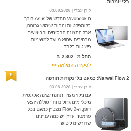
בלי יומרות
לירן עבדי
| 03.08.2026
ה-Vivobook החדש של Asus בורך
בקומפקטיות ונוחות שימוש גבוהה,
אבל התצוגה הבסיסית והביצועים
מבהירים שהוא מיועד למשימות
פשוטות בלבד
החל מ - 2,302 ₪
לסקירה המלאה >>
9
Narwal Flow 2: כמעט בלי נקודות תורפה
לירן עבדי
| 03.08.2026
עם ניקוי מצוין, תחנת עגינה אלגנטית,
מיכלי מים גדולים וחיי סוללה יוצאי
דופן, ה-Flow 2 מצטיין כמעט בכל
פרמטר. עדיין יש כמה עניינים
שדורשים ליטוש