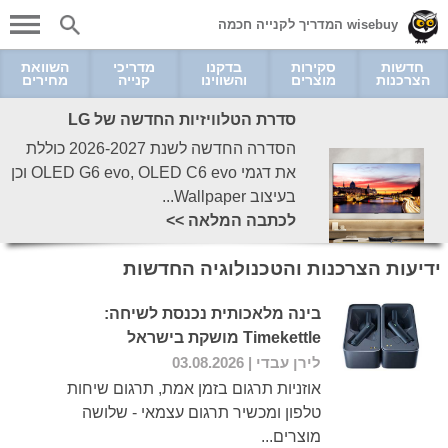
wisebuy המדריך לקנייה חכמה
חדשות
סקירות
בדקנו
מדריכי
השוואת
הצרכנות
מוצרים
והשווינו
קנייה
מחירים
סדרת הטלוויזיות החדשה של LG
הסדרה החדשה לשנת 2026-2027 כוללת
את דגמי OLED G6 evo, OLED C6 evo וכן
בעיצוב Wallpaper...
לכתבה המלאה >>
ידיעות הצרכנות והטכנולוגיה החדשות
בינה מלאכותית נכנסת לשיחה:
Timekettle מושקת בישראל
לירן עבדי
| 03.08.2026
אוזניות תרגום בזמן אמת, תרגום שיחות
טלפון ומכשיר תרגום עצמאי - שלושה
מוצרים...