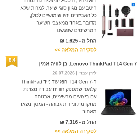
הוא מהיר, ורסטילי ומצליח להתמודד
היטב עם מגוון סוגי שיער. למרות שלא
כל האביזרים יהיו שימושיים לכולן,
מדובר באחד ממעצבי השיער
המרשימים שפגשנו
החל מ - 1,625 ₪
לסקירה המלאה >>
8.4
Lenovo ThinkPad T14 Gen 7: בן לוויה אמין
לירן עבדי
| 26.07.2026
ה-T14 Gen 7 הוא עוד נייד ThinkPad
קלאסי שמספק חוויית עבודה מצוינת
עם ביצועים מרשימים, אבטחה
מתקדמת וניידות גבוהה - המסך נשאר
מאחור
החל מ - 7,316 ₪
לסקירה המלאה >>