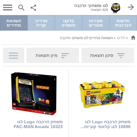
לגו ומשחקי הרכבה
829 תוצאות
חדשות
סקירות
בדקנו
מדריכי
השוואת
הצרכנות
מוצרים
והשווינו
קנייה
מחירים
ילדים
השוואת מחירים לגו ומשחקי הרכבה
>
>
סינון תוצאות
מיון תוצאות
משחק הרכבה Lego לגו
משחק הרכבה Lego לגו
10696 לגו קלאסי קוביות...
10323 PAC-MAN Arcade