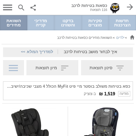
כסאות בטיחות לרכב
116 תוצאות
חדשות
סקירות
בדקנו
מדריכי
השוואת
הצרכנות
מוצרים
והשווינו
קנייה
מחירים
ילדים
השוואת מחירים כסאות בטיחות לרכב
>
>
איך לבחור מושב בטיחות לרכב
למדריך המלא
>>
סינון תוצאות
מיון תוצאות
כסא בטיחות משולב בוסטר מיי פיט MyFit הכולל 4 מצבי שכיבה/ישיבה - שחור Notte
1,519 ₪
ב-צוציק
מודעה