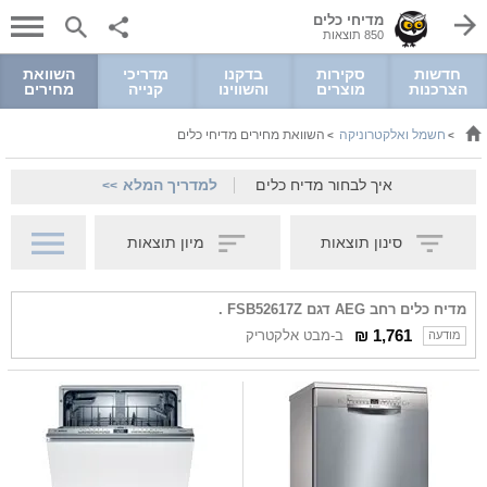
מדיחי כלים
850 תוצאות
חדשות
סקירות
בדקנו
מדריכי
השוואת
הצרכנות
מוצרים
והשווינו
קנייה
מחירים
חשמל ואלקטרוניקה
השוואת מחירים מדיחי כלים
>
>
איך לבחור מדיח כלים
למדריך המלא
>>
סינון תוצאות
מיון תוצאות
מדיח כלים ‏רחב AEG דגם FSB52617Z .
1,761 ₪
ב-מבט אלקטריק
מודעה