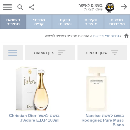
בשמים לאישה
6549 תוצאות
חדשות
סקירות
בדקנו
מדריכי
השוואת
הצרכנות
מוצרים
והשווינו
קנייה
מחירים
טיפוח יופי ובריאות
השוואת מחירים בשמים לאישה
>
>
סינון תוצאות
מיון תוצאות
בושם לאשה Narciso
בושם לאשה Christian Dior
J'Adore E.D.P 100ml
Rodriguez Pure Musc
Blanc...