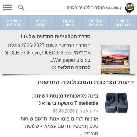
wisebuy המדריך לקנייה חכמה
חדשות
סקירות
בדקנו
מדריכי
השוואת
הצרכנות
מוצרים
והשווינו
קנייה
מחירים
סדרת הטלוויזיות החדשה של LG
הסדרה החדשה לשנת 2026-2027 כוללת
את דגמי OLED G6 evo, OLED C6 evo וכן
בעיצוב Wallpaper...
לכתבה המלאה >>
ידיעות הצרכנות והטכנולוגיה החדשות
בינה מלאכותית נכנסת לשיחה:
Timekettle מושקת בישראל
לירן עבדי
| 03.08.2026
אוזניות תרגום בזמן אמת, תרגום שיחות
טלפון ומכשיר תרגום עצמאי - שלושה
מוצרים...