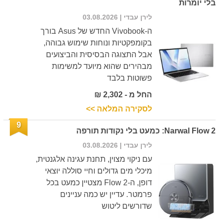
בלי יומרות
לירן עבדי
| 03.08.2026
ה-Vivobook החדש של Asus בורך
בקומפקטיות ונוחות שימוש גבוהה,
אבל התצוגה הבסיסית והביצועים
מבהירים שהוא מיועד למשימות
פשוטות בלבד
החל מ - 2,302 ₪
לסקירה המלאה >>
9
Narwal Flow 2: כמעט בלי נקודות תורפה
לירן עבדי
| 03.08.2026
עם ניקוי מצוין, תחנת עגינה אלגנטית,
מיכלי מים גדולים וחיי סוללה יוצאי
דופן, ה-Flow 2 מצטיין כמעט בכל
פרמטר. עדיין יש כמה עניינים
שדורשים ליטוש