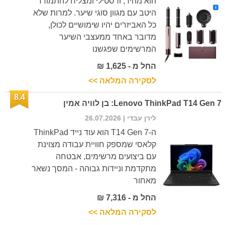
הוא מהיר, ורסטילי ומצליח להתמודד
היטב עם מגוון סוגי שיער. למרות שלא
כל האביזרים יהיו שימושיים לכולן,
מדובר באחד ממעצבי השיער
המרשימים שפגשנו
החל מ - 1,625 ₪
לסקירה המלאה >>
8.4
Lenovo ThinkPad T14 Gen 7: בן לוויה אמין
לירן עבדי
| 26.07.2026
ה-T14 Gen 7 הוא עוד נייד ThinkPad
קלאסי שמספק חוויית עבודה מצוינת
עם ביצועים מרשימים, אבטחה
מתקדמת וניידות גבוהה - המסך נשאר
מאחור
החל מ - 7,316 ₪
לסקירה המלאה >>