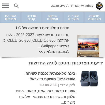
wisebuy המדריך לקנייה חכמה
חדשות
סקירות
בדקנו
מדריכי
השוואת
הצרכנות
מוצרים
והשווינו
קנייה
מחירים
סדרת הטלוויזיות החדשה של LG
הסדרה החדשה לשנת 2026-2027 כוללת
את דגמי OLED G6 evo, OLED C6 evo וכן
בעיצוב Wallpaper...
לכתבה המלאה >>
ידיעות הצרכנות והטכנולוגיה החדשות
בינה מלאכותית נכנסת לשיחה:
Timekettle מושקת בישראל
לירן עבדי
| 03.08.2026
אוזניות תרגום בזמן אמת, תרגום שיחות
טלפון ומכשיר תרגום עצמאי - שלושה
מוצרים...