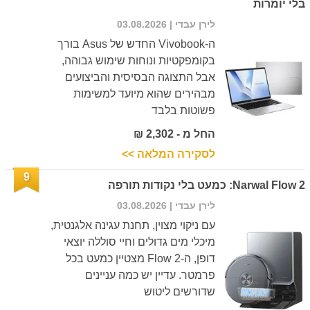
בלי יומרות
לירן עבדי
| 03.08.2026
ה-Vivobook החדש של Asus בורך
בקומפקטיות ונוחות שימוש גבוהה,
אבל התצוגה הבסיסית והביצועים
מבהירים שהוא מיועד למשימות
פשוטות בלבד
החל מ - 2,302 ₪
לסקירה המלאה >>
9
Narwal Flow 2: כמעט בלי נקודות תורפה
לירן עבדי
| 03.08.2026
עם ניקוי מצוין, תחנת עגינה אלגנטית,
מיכלי מים גדולים וחיי סוללה יוצאי
דופן, ה-Flow 2 מצטיין כמעט בכל
פרמטר. עדיין יש כמה עניינים
שדורשים ליטוש