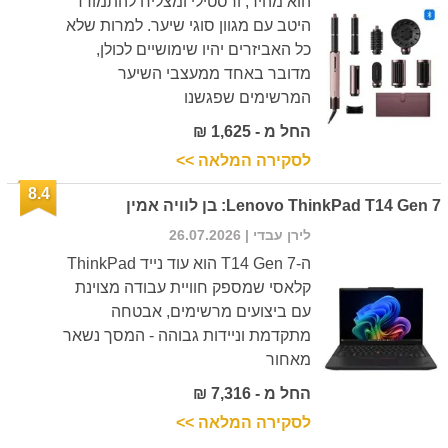
הוא מהיר, ורסטילי ומצליח להתמודד
היטב עם מגוון סוגי שיער. למרות שלא
כל האביזרים יהיו שימושיים לכולן,
מדובר באחד ממעצבי השיער
המרשימים שפגשנו
החל מ - 1,625 ₪
לסקירה המלאה >>
8.4
Lenovo ThinkPad T14 Gen 7: בן לוויה אמין
לירן עבדי
| 26.07.2026
ה-T14 Gen 7 הוא עוד נייד ThinkPad
קלאסי שמספק חוויית עבודה מצוינת
עם ביצועים מרשימים, אבטחה
מתקדמת וניידות גבוהה - המסך נשאר
מאחור
החל מ - 7,316 ₪
לסקירה המלאה >>