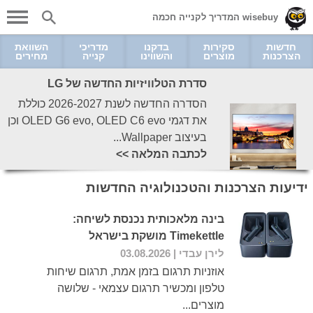
wisebuy המדריך לקנייה חכמה
חדשות
סקירות
בדקנו
מדריכי
השוואת
הצרכנות
מוצרים
והשווינו
קנייה
מחירים
סדרת הטלוויזיות החדשה של LG
הסדרה החדשה לשנת 2026-2027 כוללת
את דגמי OLED G6 evo, OLED C6 evo וכן
בעיצוב Wallpaper...
לכתבה המלאה >>
ידיעות הצרכנות והטכנולוגיה החדשות
בינה מלאכותית נכנסת לשיחה:
Timekettle מושקת בישראל
לירן עבדי
| 03.08.2026
אוזניות תרגום בזמן אמת, תרגום שיחות
טלפון ומכשיר תרגום עצמאי - שלושה
מוצרים...