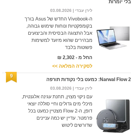
בלי יומרות
לירן עבדי
| 03.08.2026
ה-Vivobook החדש של Asus בורך
בקומפקטיות ונוחות שימוש גבוהה,
אבל התצוגה הבסיסית והביצועים
מבהירים שהוא מיועד למשימות
פשוטות בלבד
החל מ - 2,302 ₪
לסקירה המלאה >>
9
Narwal Flow 2: כמעט בלי נקודות תורפה
לירן עבדי
| 03.08.2026
עם ניקוי מצוין, תחנת עגינה אלגנטית,
מיכלי מים גדולים וחיי סוללה יוצאי
דופן, ה-Flow 2 מצטיין כמעט בכל
פרמטר. עדיין יש כמה עניינים
שדורשים ליטוש