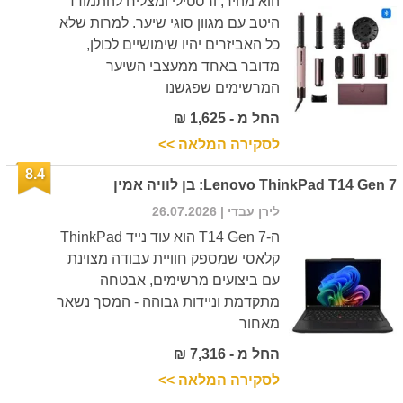
הוא מהיר, ורסטילי ומצליח להתמודד
היטב עם מגוון סוגי שיער. למרות שלא
כל האביזרים יהיו שימושיים לכולן,
מדובר באחד ממעצבי השיער
המרשימים שפגשנו
החל מ - 1,625 ₪
לסקירה המלאה >>
8.4
Lenovo ThinkPad T14 Gen 7: בן לוויה אמין
לירן עבדי
| 26.07.2026
ה-T14 Gen 7 הוא עוד נייד ThinkPad
קלאסי שמספק חוויית עבודה מצוינת
עם ביצועים מרשימים, אבטחה
מתקדמת וניידות גבוהה - המסך נשאר
מאחור
החל מ - 7,316 ₪
לסקירה המלאה >>