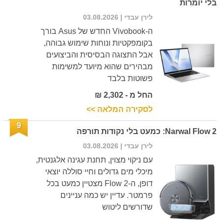
בלי יומרות
לירן עבדי
| 03.08.2026
ה-Vivobook החדש של Asus בורך
בקומפקטיות ונוחות שימוש גבוהה,
אבל התצוגה הבסיסית והביצועים
מבהירים שהוא מיועד למשימות
פשוטות בלבד
החל מ - 2,302 ₪
לסקירה המלאה >>
9
Narwal Flow 2: כמעט בלי נקודות תורפה
לירן עבדי
| 03.08.2026
עם ניקוי מצוין, תחנת עגינה אלגנטית,
מיכלי מים גדולים וחיי סוללה יוצאי
דופן, ה-Flow 2 מצטיין כמעט בכל
פרמטר. עדיין יש כמה עניינים
שדורשים ליטוש