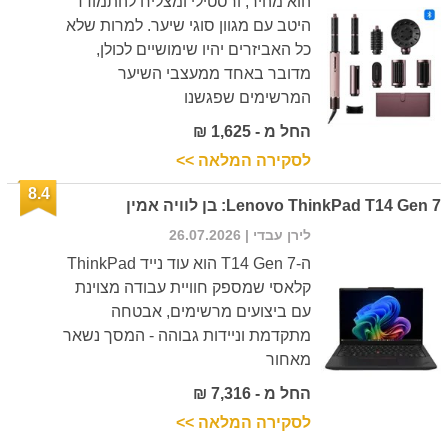
הוא מהיר, ורסטילי ומצליח להתמודד
היטב עם מגוון סוגי שיער. למרות שלא
כל האביזרים יהיו שימושיים לכולן,
מדובר באחד ממעצבי השיער
המרשימים שפגשנו
החל מ - 1,625 ₪
לסקירה המלאה >>
8.4
Lenovo ThinkPad T14 Gen 7: בן לוויה אמין
לירן עבדי
| 26.07.2026
ה-T14 Gen 7 הוא עוד נייד ThinkPad
קלאסי שמספק חוויית עבודה מצוינת
עם ביצועים מרשימים, אבטחה
מתקדמת וניידות גבוהה - המסך נשאר
מאחור
החל מ - 7,316 ₪
לסקירה המלאה >>