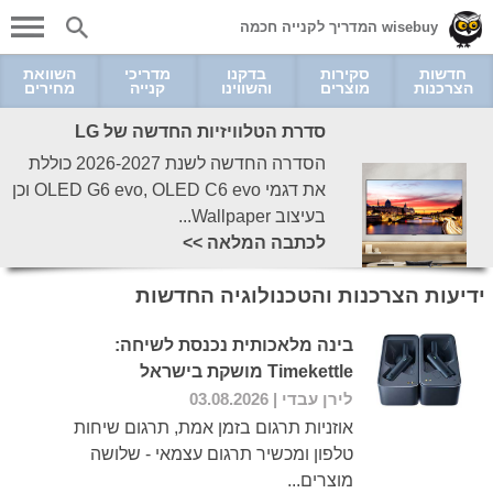
wisebuy המדריך לקנייה חכמה
חדשות
סקירות
בדקנו
מדריכי
השוואת
הצרכנות
מוצרים
והשווינו
קנייה
מחירים
סדרת הטלוויזיות החדשה של LG
הסדרה החדשה לשנת 2026-2027 כוללת
את דגמי OLED G6 evo, OLED C6 evo וכן
בעיצוב Wallpaper...
לכתבה המלאה >>
ידיעות הצרכנות והטכנולוגיה החדשות
בינה מלאכותית נכנסת לשיחה:
Timekettle מושקת בישראל
לירן עבדי
| 03.08.2026
אוזניות תרגום בזמן אמת, תרגום שיחות
טלפון ומכשיר תרגום עצמאי - שלושה
מוצרים...