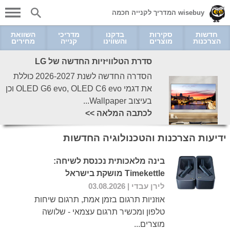
wisebuy המדריך לקנייה חכמה
חדשות
סקירות
בדקנו
מדריכי
השוואת
הצרכנות
מוצרים
והשווינו
קנייה
מחירים
סדרת הטלוויזיות החדשה של LG
הסדרה החדשה לשנת 2026-2027 כוללת
את דגמי OLED G6 evo, OLED C6 evo וכן
בעיצוב Wallpaper...
לכתבה המלאה >>
ידיעות הצרכנות והטכנולוגיה החדשות
בינה מלאכותית נכנסת לשיחה:
Timekettle מושקת בישראל
לירן עבדי
| 03.08.2026
אוזניות תרגום בזמן אמת, תרגום שיחות
טלפון ומכשיר תרגום עצמאי - שלושה
מוצרים...