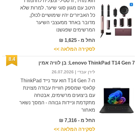
הוא מהיר, ורסטילי ומצליח להתמודד
היטב עם מגוון סוגי שיער. למרות שלא
כל האביזרים יהיו שימושיים לכולן,
מדובר באחד ממעצבי השיער
המרשימים שפגשנו
החל מ - 1,625 ₪
לסקירה המלאה >>
8.4
Lenovo ThinkPad T14 Gen 7: בן לוויה אמין
לירן עבדי
| 26.07.2026
ה-T14 Gen 7 הוא עוד נייד ThinkPad
קלאסי שמספק חוויית עבודה מצוינת
עם ביצועים מרשימים, אבטחה
מתקדמת וניידות גבוהה - המסך נשאר
מאחור
החל מ - 7,316 ₪
לסקירה המלאה >>