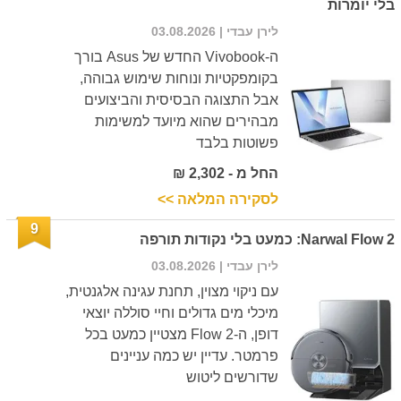
בלי יומרות
לירן עבדי
| 03.08.2026
ה-Vivobook החדש של Asus בורך
בקומפקטיות ונוחות שימוש גבוהה,
אבל התצוגה הבסיסית והביצועים
מבהירים שהוא מיועד למשימות
פשוטות בלבד
החל מ - 2,302 ₪
לסקירה המלאה >>
9
Narwal Flow 2: כמעט בלי נקודות תורפה
לירן עבדי
| 03.08.2026
עם ניקוי מצוין, תחנת עגינה אלגנטית,
מיכלי מים גדולים וחיי סוללה יוצאי
דופן, ה-Flow 2 מצטיין כמעט בכל
פרמטר. עדיין יש כמה עניינים
שדורשים ליטוש