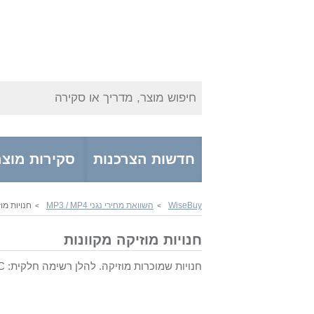
חיפוש מוצר, מדריך או סקירה
חדשות הצרכנות
סקירות מוצר
WiseBuy
השוואת מחירי נגני MP3 / MP4
חנויות מו
>
>
חנויות מוזיקה מקוונות
חנויות שמוכרות מוזיקה. להלן רשימה חלקית: itunes, ALL MP3, CD universe, Amazon, Emusic, HMV, DVD.COM, NMC.