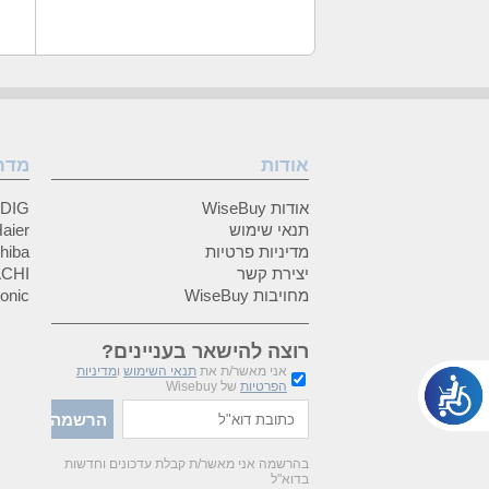
אודות
מדר
אודות WiseBuy
GRUNDIG
תנאי שימוש
Haier (האיי
מדיניות פרטיות
Toshiba (
יצירת קשר
HITACHI 
מחויבות WiseBuy
anasonic
רוצה להישאר בעניינים?
אני מאשר/ת את
תנאי השימוש
ו
מדיניות
הפרטיות
של Wisebuy
בהרשמה אני מאשר/ת קבלת עדכונים וחדשות
בדוא"ל