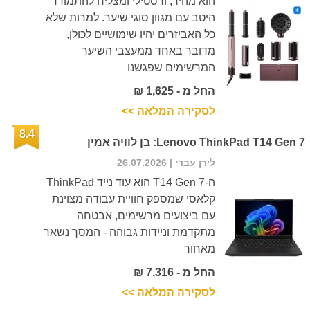
הוא מהיר, ורסטילי ומצליח להתמודד
היטב עם מגוון סוגי שיער. למרות שלא
כל האביזרים יהיו שימושיים לכולן,
מדובר באחד ממעצבי השיער
המרשימים שפגשנו
החל מ - 1,625 ₪
לסקירה המלאה >>
8.4
Lenovo ThinkPad T14 Gen 7: בן לוויה אמין
לירן עבדי
| 26.07.2026
ה-T14 Gen 7 הוא עוד נייד ThinkPad
קלאסי שמספק חוויית עבודה מצוינת
עם ביצועים מרשימים, אבטחה
מתקדמת וניידות גבוהה - המסך נשאר
מאחור
החל מ - 7,316 ₪
לסקירה המלאה >>