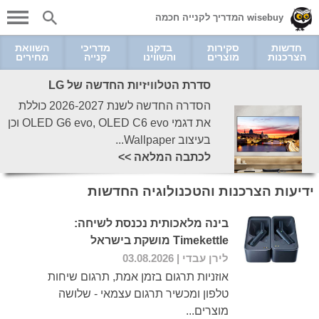
wisebuy המדריך לקנייה חכמה
חדשות
סקירות
בדקנו
מדריכי
השוואת
הצרכנות
מוצרים
והשווינו
קנייה
מחירים
סדרת הטלוויזיות החדשה של LG
הסדרה החדשה לשנת 2026-2027 כוללת
את דגמי OLED G6 evo, OLED C6 evo וכן
בעיצוב Wallpaper...
לכתבה המלאה >>
ידיעות הצרכנות והטכנולוגיה החדשות
בינה מלאכותית נכנסת לשיחה:
Timekettle מושקת בישראל
לירן עבדי
| 03.08.2026
אוזניות תרגום בזמן אמת, תרגום שיחות
טלפון ומכשיר תרגום עצמאי - שלושה
מוצרים...