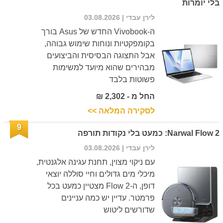
בלי יומרות
לירן עבדי
| 03.08.2026
ה-Vivobook החדש של Asus בורך
בקומפקטיות ונוחות שימוש גבוהה,
אבל התצוגה הבסיסית והביצועים
מבהירים שהוא מיועד למשימות
פשוטות בלבד
החל מ - 2,302 ₪
לסקירה המלאה >>
9
Narwal Flow 2: כמעט בלי נקודות תורפה
לירן עבדי
| 03.08.2026
עם ניקוי מצוין, תחנת עגינה אלגנטית,
מיכלי מים גדולים וחיי סוללה יוצאי
דופן, ה-Flow 2 מצטיין כמעט בכל
פרמטר. עדיין יש כמה עניינים
שדורשים ליטוש