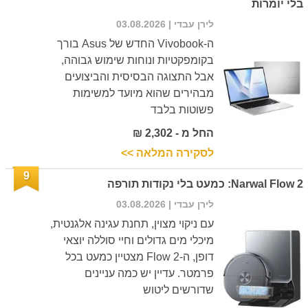
בלי יומרות
לירן עבדי
| 03.08.2026
ה-Vivobook החדש של Asus בורך
בקומפקטיות ונוחות שימוש גבוהה,
אבל התצוגה הבסיסית והביצועים
מבהירים שהוא מיועד למשימות
פשוטות בלבד
החל מ - 2,302 ₪
לסקירה המלאה >>
9
Narwal Flow 2: כמעט בלי נקודות תורפה
לירן עבדי
| 03.08.2026
עם ניקוי מצוין, תחנת עגינה אלגנטית,
מיכלי מים גדולים וחיי סוללה יוצאי
דופן, ה-Flow 2 מצטיין כמעט בכל
פרמטר. עדיין יש כמה עניינים
שדורשים ליטוש