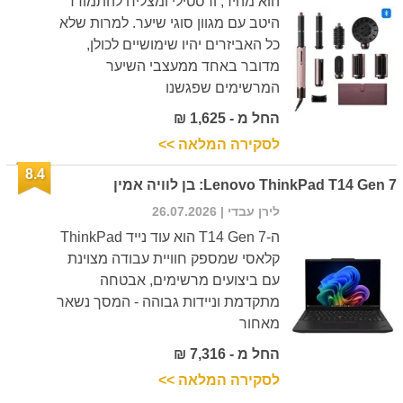
הוא מהיר, ורסטילי ומצליח להתמודד
היטב עם מגוון סוגי שיער. למרות שלא
כל האביזרים יהיו שימושיים לכולן,
מדובר באחד ממעצבי השיער
המרשימים שפגשנו
החל מ - 1,625 ₪
לסקירה המלאה >>
8.4
Lenovo ThinkPad T14 Gen 7: בן לוויה אמין
לירן עבדי
| 26.07.2026
ה-T14 Gen 7 הוא עוד נייד ThinkPad
קלאסי שמספק חוויית עבודה מצוינת
עם ביצועים מרשימים, אבטחה
מתקדמת וניידות גבוהה - המסך נשאר
מאחור
החל מ - 7,316 ₪
לסקירה המלאה >>