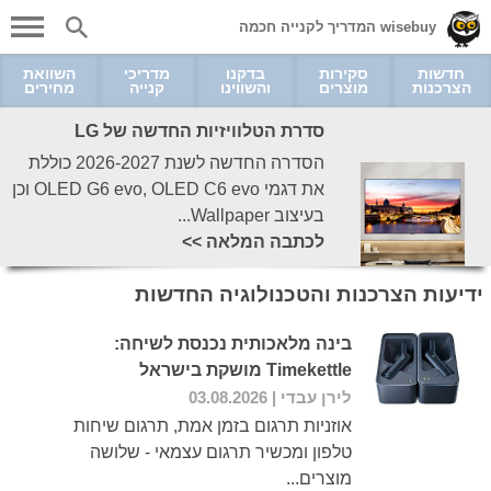
wisebuy המדריך לקנייה חכמה
חדשות
סקירות
בדקנו
מדריכי
השוואת
הצרכנות
מוצרים
והשווינו
קנייה
מחירים
סדרת הטלוויזיות החדשה של LG
הסדרה החדשה לשנת 2026-2027 כוללת
את דגמי OLED G6 evo, OLED C6 evo וכן
בעיצוב Wallpaper...
לכתבה המלאה >>
ידיעות הצרכנות והטכנולוגיה החדשות
בינה מלאכותית נכנסת לשיחה:
Timekettle מושקת בישראל
לירן עבדי
| 03.08.2026
אוזניות תרגום בזמן אמת, תרגום שיחות
טלפון ומכשיר תרגום עצמאי - שלושה
מוצרים...