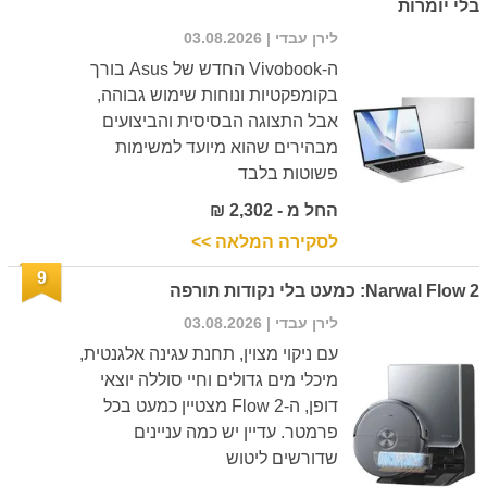
בלי יומרות
לירן עבדי
| 03.08.2026
ה-Vivobook החדש של Asus בורך
בקומפקטיות ונוחות שימוש גבוהה,
אבל התצוגה הבסיסית והביצועים
מבהירים שהוא מיועד למשימות
פשוטות בלבד
החל מ - 2,302 ₪
לסקירה המלאה >>
9
Narwal Flow 2: כמעט בלי נקודות תורפה
לירן עבדי
| 03.08.2026
עם ניקוי מצוין, תחנת עגינה אלגנטית,
מיכלי מים גדולים וחיי סוללה יוצאי
דופן, ה-Flow 2 מצטיין כמעט בכל
פרמטר. עדיין יש כמה עניינים
שדורשים ליטוש