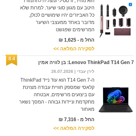
הוא מהיר, ורסטילי ומצליח להתמודד
היטב עם מגוון סוגי שיער. למרות שלא
כל האביזרים יהיו שימושיים לכולן,
מדובר באחד ממעצבי השיער
המרשימים שפגשנו
החל מ - 1,625 ₪
לסקירה המלאה >>
8.4
Lenovo ThinkPad T14 Gen 7: בן לוויה אמין
לירן עבדי
| 26.07.2026
ה-T14 Gen 7 הוא עוד נייד ThinkPad
קלאסי שמספק חוויית עבודה מצוינת
עם ביצועים מרשימים, אבטחה
מתקדמת וניידות גבוהה - המסך נשאר
מאחור
החל מ - 7,316 ₪
לסקירה המלאה >>