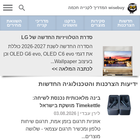
wisebuy המדריך לקנייה חכמה
חדשות
סקירות
בדקנו
מדריכי
השוואת
הצרכנות
מוצרים
והשווינו
קנייה
מחירים
סדרת הטלוויזיות החדשה של LG
הסדרה החדשה לשנת 2026-2027 כוללת
את דגמי OLED G6 evo, OLED C6 evo וכן
בעיצוב Wallpaper...
לכתבה המלאה >>
ידיעות הצרכנות והטכנולוגיה החדשות
בינה מלאכותית נכנסת לשיחה:
Timekettle מושקת בישראל
לירן עבדי
| 03.08.2026
אוזניות תרגום בזמן אמת, תרגום שיחות
טלפון ומכשיר תרגום עצמאי - שלושה
מוצרים...