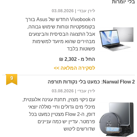
בלי יומרות
לירן עבדי
| 03.08.2026
ה-Vivobook החדש של Asus בורך
בקומפקטיות ונוחות שימוש גבוהה,
אבל התצוגה הבסיסית והביצועים
מבהירים שהוא מיועד למשימות
פשוטות בלבד
החל מ - 2,302 ₪
לסקירה המלאה >>
9
Narwal Flow 2: כמעט בלי נקודות תורפה
לירן עבדי
| 03.08.2026
עם ניקוי מצוין, תחנת עגינה אלגנטית,
מיכלי מים גדולים וחיי סוללה יוצאי
דופן, ה-Flow 2 מצטיין כמעט בכל
פרמטר. עדיין יש כמה עניינים
שדורשים ליטוש