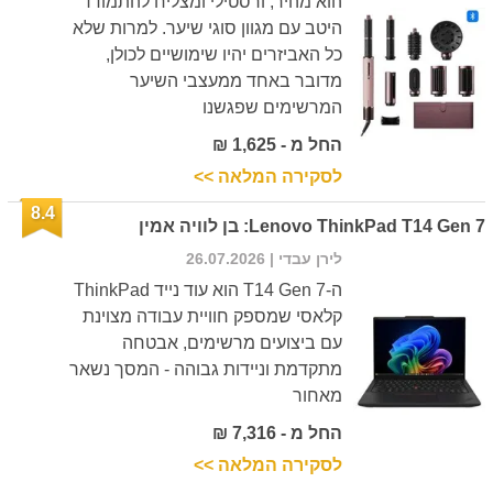
הוא מהיר, ורסטילי ומצליח להתמודד
היטב עם מגוון סוגי שיער. למרות שלא
כל האביזרים יהיו שימושיים לכולן,
מדובר באחד ממעצבי השיער
המרשימים שפגשנו
החל מ - 1,625 ₪
לסקירה המלאה >>
8.4
Lenovo ThinkPad T14 Gen 7: בן לוויה אמין
לירן עבדי
| 26.07.2026
ה-T14 Gen 7 הוא עוד נייד ThinkPad
קלאסי שמספק חוויית עבודה מצוינת
עם ביצועים מרשימים, אבטחה
מתקדמת וניידות גבוהה - המסך נשאר
מאחור
החל מ - 7,316 ₪
לסקירה המלאה >>