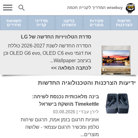
wisebuy המדריך לקנייה חכמה
חדשות
סקירות
בדקנו
מדריכי
השוואת
הצרכנות
מוצרים
והשווינו
קנייה
מחירים
סדרת הטלוויזיות החדשה של LG
הסדרה החדשה לשנת 2026-2027 כוללת
את דגמי OLED G6 evo, OLED C6 evo וכן
בעיצוב Wallpaper...
לכתבה המלאה >>
ידיעות הצרכנות והטכנולוגיה החדשות
בינה מלאכותית נכנסת לשיחה:
Timekettle מושקת בישראל
לירן עבדי
| 03.08.2026
אוזניות תרגום בזמן אמת, תרגום שיחות
טלפון ומכשיר תרגום עצמאי - שלושה
מוצרים...