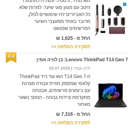
הוא מהיר, ורסטילי ומצליח להתמודד
היטב עם מגוון סוגי שיער. למרות שלא
כל האביזרים יהיו שימושיים לכולן,
מדובר באחד ממעצבי השיער
המרשימים שפגשנו
החל מ - 1,625 ₪
לסקירה המלאה >>
8.4
Lenovo ThinkPad T14 Gen 7: בן לוויה אמין
לירן עבדי
| 26.07.2026
ה-T14 Gen 7 הוא עוד נייד ThinkPad
קלאסי שמספק חוויית עבודה מצוינת
עם ביצועים מרשימים, אבטחה
מתקדמת וניידות גבוהה - המסך נשאר
מאחור
החל מ - 7,316 ₪
לסקירה המלאה >>