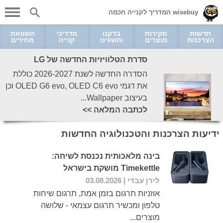
wisebuy המדריך לקנייה חכמה
חדשות
סקירות
בדקנו
מדריכי
השוואת
הצרכנות
מוצרים
והשווינו
קנייה
מחירים
סדרת הטלוויזיות החדשה של LG
הסדרה החדשה לשנת 2026-2027 כוללת
את דגמי OLED G6 evo, OLED C6 evo וכן
בעיצוב Wallpaper...
לכתבה המלאה >>
ידיעות הצרכנות והטכנולוגיה החדשות
בינה מלאכותית נכנסת לשיחה:
Timekettle מושקת בישראל
לירן עבדי
| 03.08.2026
אוזניות תרגום בזמן אמת, תרגום שיחות
טלפון ומכשיר תרגום עצמאי - שלושה
מוצרים...