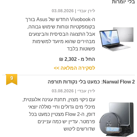
בלי יומרות
לירן עבדי
| 03.08.2026
ה-Vivobook החדש של Asus בורך
בקומפקטיות ונוחות שימוש גבוהה,
אבל התצוגה הבסיסית והביצועים
מבהירים שהוא מיועד למשימות
פשוטות בלבד
החל מ - 2,302 ₪
לסקירה המלאה >>
9
Narwal Flow 2: כמעט בלי נקודות תורפה
לירן עבדי
| 03.08.2026
עם ניקוי מצוין, תחנת עגינה אלגנטית,
מיכלי מים גדולים וחיי סוללה יוצאי
דופן, ה-Flow 2 מצטיין כמעט בכל
פרמטר. עדיין יש כמה עניינים
שדורשים ליטוש