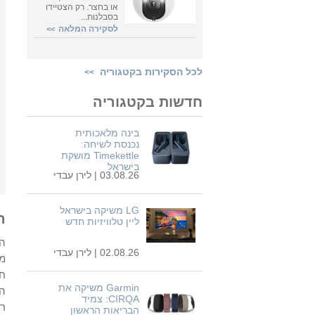
או בחצר. רק הצטיידו
בסבלנות...
לסקירה המלאה
>>
לכל הסקירות בקטגוריה
>>
חדשות בקטגוריה
בינה מלאכותית
נכנסת לשיחה:
Timekettle מושקת
בישראל
03.08.26 |
לירן עבדי
LG משיקה בישראל
ה
ליין טלוויזיות חדש
02.08.26 |
לירן עבדי
מב
חר
Garmin משיקה את
CIRQA: צמיד
ר
הבריאות הראשון