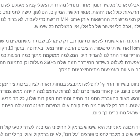
בלט או כל מכשיר תומך אחר. נתחיל מהורדת האפליקציה: מעולם לא נדר
רק חצי מרשימת ההרשאות אותן Mi-Home דורשת כ
נו, אבל בלי אישור של כל אלו, אין במצלמה כל שימוש.
Home את שר
וריד ומיד התחלנו להגדיר היכן המצלמה ממוקמת מתוך כמה הצעות כמו 
מאפשרת לשלוט בשידור החי דרך הזזה של
ביצוע זום באמצעות מתיחה/צביטת המסך.
יווט בשידור החי קל להפליא ומתבצע בנוחות ראויה לציון, בזכות ציר זמ
רגש מאוד בהעברת התמונה החיה ומהירות הפקודות שלנו, כלומר מרג
שראל מחוברים כך כיום.
ד תכונה מעניינת היא שימוש ברמקול החיצוני המובנה לשדר קטעי קול חיי
מוש טוב מלבד לתפוס פורצים "על חם", לאיים ברמקול ואולי כך לגרום 