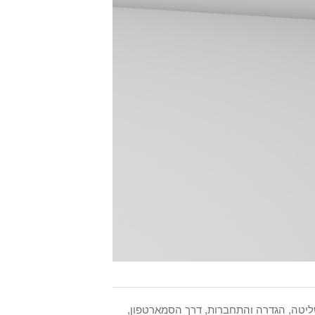
תמש iOS ואנדרואיד ומאפשרת שליטה, הגדרה והתחברות, דרך הסמארטפון,