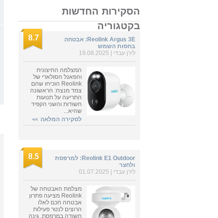
הסקירות החדשות
בקטגוריה
8.7
Reolink Argus 3E: אבטחה
בחסות השמש
לירן עבדי
| 19.08.2025
המצלמה החיצונית
והפאנל הסולארי של
Reolink הוכיחו שהם
צמד מנצח: הראשונה
התריעה על תנועות
חשודות והשני הקפיד
שהיא...
לסקירה המלאה
>>
8.5
Reolink E1 Outdoor: למרפסת
ולחצר
לירן עבדי
| 01.07.2025
מצלמת האבטחה של
Reolink מציעה פתרון
אבטחה חכם לאלו
הרוצים לנטר פעילות
חשודה במרפסת, גינה