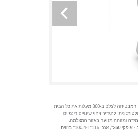
ה-Xiaomi Mi Home Security Camera 360° היא מצלמת אבטחה פנורמית המבטיחה לצלם ב-360 מעלות את כל הבית
: ניתן להגדיר זיהוי שינויים דינמיים
מידה ומזוהה תנועה באזור המצלמה.
הרזולוציה עומדת על 360X720 פיקסלים וכוללת מנוע דואלי בעל יכול סיבוב - אופקי °360, אנכי °115 ו-°100.4 בזווית