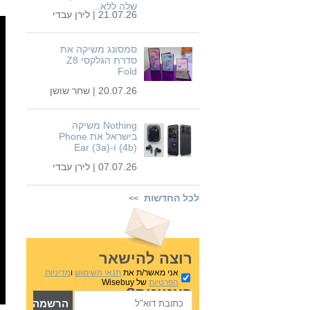
שלה ללא...
21.07.26 |
לירן עבדי
סמסונג משיקה את
סדרת הגלקסי Z8
Fold
20.07.26 |
שחר שושן
Nothing משיקה
בישראל את Phone
(4b) ו-Ear (3a)
07.07.26 |
לירן עבדי
לכל החדשות
>>
רוצה להישאר
אני מאשר/ת את
תנאי השימוש
ו
מדיניות
הפרטיות
של Wisebuy
בעניינים?