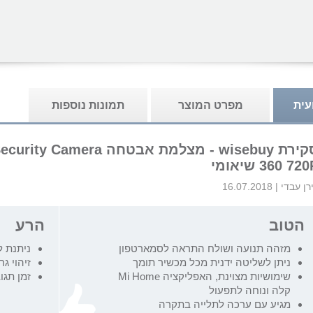
עית
מפרט המוצר
תמונות נוספות
סקירת wisebuy - מצלמת אבטחה
3 720P שיאומי
רן עבדי
|
16.07.2018
הטוב
הרע
מזהה תנועה ושולח התראה לסמארטפון
ניתנת 
ניתן לשליטה ידנית מכל מכשיר תומך
זיהוי ג
שימושיות מצוינת, האפליקציה Mi Home
זמן תגו
קלה ונוחה לתפעול
מגיע עם ערכה לתלייה בתקרה