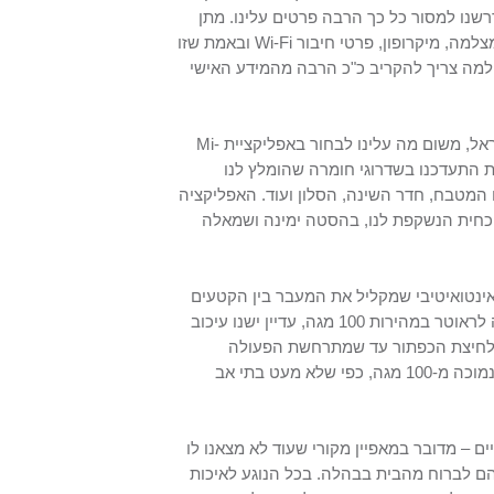
שנו למסור כל כך הרבה פרטים עלינו. מתן
ההרשאות כולל את הזהות, אנשי הקשר, המיקום, הטלפון, גישה לתמונות, מצלמה, מיקרופון, פרטי חיבור Wi-Fi ובאמת שזו
די לעבוד. לא ברור לנו למה צריך להקריב כ"כ הרבה מהמידע האישי
ההתקנה הראשונית לא אורכת זמן רב, רק שימו לב שבתור משתמשים מישראל, משום מה עלינו לבחור באפליקציית Mi-
תי סינגפור, היציבים הרבה יותר מאלו באירופה. בתוך 10 דקות התעדכנו בשדרוגי חומרה שהומלץ לנו
המטבח, חדר השינה, הסלון ועוד. האפליקציה
ה ב-360 מעלות וכן בתמונה הנוכחית הנשקפת לנו, בהסטה ימינה ושמאלה
ן אינטואיטיבי שמקליל את המעבר בין הקטעים
שונים ביום. עניין אחד מאוד צרם לנו: למרות שהמצלמה הייתה ממש צמודה לראוטר במהירות 100 מגה, עדיין ישנו עיכוב
ע לחיצת הכפתור עד שמתרחשת הפעולה
בשטח. נותר רק לחשוב מה היה קורה אילו מהירות האינטרנט שלנו הייתה נמוכה מ-100 מגה, כפי שלא מעט בתי אב
ם – מדובר במאפיין מקורי שעוד לא מצאנו לו
להם לברוח מהבית בבהלה. בכל הנוגע לאיכות