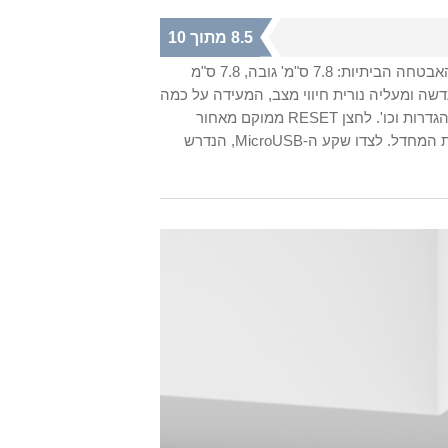
8.5 מתוך 10
מצלמת האבטחה לא גדולה או קטנה מדי ומזכירה את מימדי רוב מצלמות האבטחה הביתיות: 7.8 ס"מ' גובה, 7.8 ס"מ
חזית המצלמה ניצבת העדשה ומעליה נורית חיווי מצב, המעידה על כמה
מצבים, ביניהם האם השימוש פעיל, האם יש חריגת רשת, האם הוא מעדכן הגדרות וכו'. לחצן RESET ממוקם מאחור
בבסיס גוף המצלמה, כאשר לחיצה ממושכת עליו תשחזר את הגדרות ברירת המחדל. לצדו שקע ה-MicroUSB, הנדרש