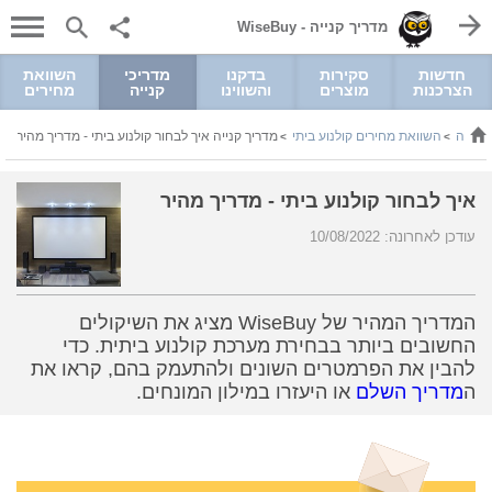
מדריך קנייה - WiseBuy
חדשות
סקירות
בדקנו
מדריכי
השוואת
הצרכנות
מוצרים
והשווינו
קנייה
מחירים
וניקה
השוואת מחירים קולנוע ביתי
מדריך קנייה איך לבחור קולנוע ביתי - מדריך מהיר
>
>
איך לבחור קולנוע ביתי - מדריך מהיר
עודכן לאחרונה: 10/08/2022
המדריך המהיר של WiseBuy מציג את השיקולים
החשובים ביותר בבחירת מערכת קולנוע ביתית. כדי
להבין את הפרמטרים השונים ולהתעמק בהם, קראו את
ה
מדריך השלם
או היעזרו במילון המונחים.