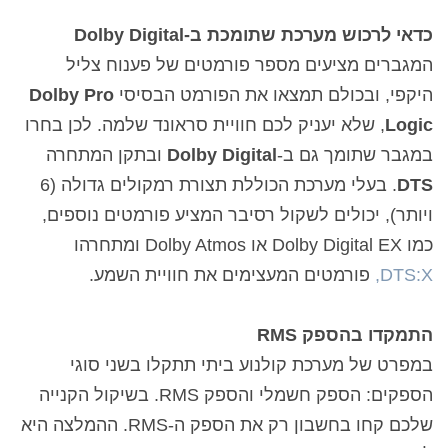
כדאי לרכוש מערכת שתומכת ב-Dolby Digital
המגברים מציעים מספר פורמטים של פענוח צליל
היקפי, ובכולם תמצאו את הפורמט הבסיסי
Dolby Pro
Logic
, שלא יעניק לכם חוויית סראונד שלמה. לכן בחרו
במגבר שתומך גם ב-
Dolby Digital
ובתקן המתחרה
DTS
. בעלי מערכת הכוללת תצורת רמקולים גדולה (6
ויותר), יכולים לשקול רסיבר המציע פורמטים נוספים,
כמו Dolby Digital EX או Dolby Atmos ומתחרהו
DTS:X,
פורמטים המעצימים את חוויית השמע.
התמקדו בהספק
RMS
במפרט של מערכת קולנוע ביתי תתקלו בשני סוגי
הספקים: הספק
חשמלי והספק
RMS
. בשיקול הקנייה
שלכם קחו בחשבון רק את הספק ה-
RMS
. ההמלצה היא