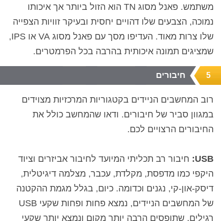
משתמש. פאנל מסוג TN הוא הזול ביותר אך איכותו
נמוכה, הצבעים שלו דהויים יחסית ובעיקר זוויות הצפייה
שלו צרות מאוד. העדיפו מסך עם פאנל מסוג VA או IPS,
שמציגים תמונה איכותית בהרבה בכל הפרמטרים.
חיבורים
5
רוב המחשבים הניידים בקטגוריות המרכזיות מצוידים
במגוון סביר של חיבורים. ודאו שהמחשב כולל את
החיבורים הרצויים לכם.
USB:
חיבור רב תכליתי המיועד לחיבור אביזרים וציוד
היקפי כמו מדפסת, מקלדת, עכבר, מצלמה דיגיטלית,
דיסק-און-קי, נגנים וכדומה. כיום, בגלל מגמת ההקטנה
של המחשבים הניידים, נמצא פחות ופחות שקעי USB
רגילים, שתופסים הרבה יותר מקום ונמצא יותר שקעי