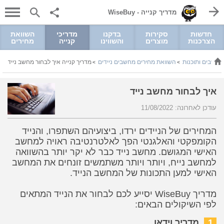
מדריך קנייה - WiseBuy
חדשות
סקירות
בדקנו
מדריכי
השוואת
הצרכנות
מוצרים
והשווינו
קנייה
מחירים
מחשבים ותוכנות
השוואת מחירים מחשבים ניידים
מדריך קנייה איך לבחור מחשב נייד
>
>
איך לבחור מחשב נייד
עודכן לאחרונה: 11/08/2022
המחירים של הניידים ירדו, ביצועיהם השתפרו, והנייד
הקומפקטי והאלגנטי הפך לאלטרנטיבה ראויה למחשב
האישי המגושם. מחשב נייד כבר לא יקר יותר בהשוואה
למחשב נייח, ויותר ויותר משתמשים זונחים את המחשב
האישי למען התכונות של המחשב הנייד.
מדריך WiseBuy יסייע לכם לבחור את הנייד המתאים
לפי השיקולים הבאים:
1
מדריך וידאו