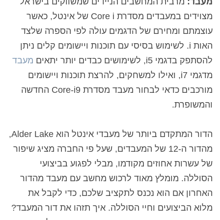
מעבד:
מרבית המחשבים הניידים שמשווקים בישראל
מצוידים במעבדים מסדרת Core i של אינטל, כאשר
עוצמתם ומחירם של הדגמים עולה לפי הספרה שלצד
האות i. לשימוש בסיסי עם תוכנות ויישומים קלים ניתן
להסתפק בדגמי i5, לשימושים כבדים יותר יתאים
מעבד
מדגמי i7, ואילו למשחקים, להרצת תוכנות ויישומים
מורכבים כדאי לבחור מעבד מסדרת Core-i9 החדשה
והמשופרת.
הדור המתקדם ביותר של מעבדי אינטל הוא Alder Lake,
מהדור ה-12 של המעבדים, שעל פי החברה מציג שיפור
של עשרות אחוזים מקודמו, מבלי לפגוע בביצועי
הסוללה. מומלץ מאוד לרכוש מחשב עם מעבד מהדור
האחרון אם הוא נכנס לתקציב שלכם, כדי לקבל את
מלוא הביצועים וחיי הסוללה. איך תזהו את דור המעבד?