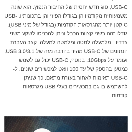
USB-C,
סוג חדש יחסית של החיבור הנפוץ. הוא שונה
משמעותית מקודמיו הן בגודלו הפיזי והן בתכונותיו. USB-
C קטן יותר מהגרסאות הקודמות (בגודל של מיני USB),
גודלו זהה בשני קצוות הכבל וניתן להכניסו לשקע משני
צדדיו - מלמעלה-למטה ומלמטה-למעלה. קצב העברת
הנתונים של USB-C מהיר בהרבה מזה של USB 3.0/3.1,
ועומד על 10Gbps. בנוסף, USB-C יכול גם לשמש
כמטען בהספק של עד 100 וואט למכשירים שונים. ל-
USB-C תאימות לאחור בעזרת מתאם, כך שניתן
להשתמש בו גם במכשירים בעלי USB מגרסאות
קודמות.