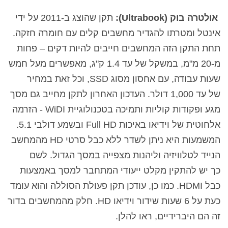
אולטרה בוק (Ultrabook):
תקן שהוצג ב-2011 על ידי
אינטל
ומטרתו להגדיר מחשבים קלים עם חומרה חזקה
.
תחת התקן הזה המחשבים חייבים להיות דקים – פחות
מ-20 מ"מ, במשקל של עד 1.4 ק"ג, מאפשרים מעל חמש
שעות עבודה, עם אחסון מסוג SSD
, וכל זאת במחיר
של עד 1,000 דולר
. העדכון האחרון לתקן מחייב גם מסך
מגע ופקודות קוליות ותמיכה בטכנולוגיית WiDI - הזרמה
אלחוטית של וידיאו באיכות Full HD ובשמע דולבי 5.1.
המשמעות היא ניתן לשדר ללא כבל סרטי HD מהמחשב
הנייד לטלוויזיה וליהנות מצפייה במסך הגדול. לשם
כך יש להתקין מקלט ייעודי המתחבר למסך באמצעות
כבל HDMI. כמו כן, עודכן תקן פעולת הסוללה והוא עומד
כעת על 6 שעות שידור וידיאו HD. חלק מהמחשבים בדור
זה הם היברידיים, ראו להלן.