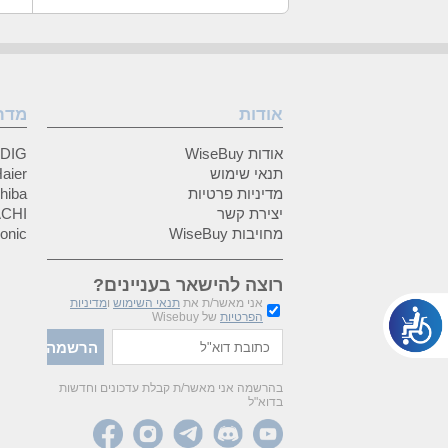
אודות
מדר
אודות WiseBuy
GRUNDIG
תנאי שימוש
Haier (האיי
מדיניות פרטיות
Toshiba (
יצירת קשר
HITACHI 
מחויבות WiseBuy
anasonic
רוצה להישאר בעניינים?
אני מאשר/ת את
תנאי השימוש
ו
מדיניות
הפרטיות
של Wisebuy
בהרשמה אני מאשר/ת קבלת עדכונים וחדשות
בדוא"ל