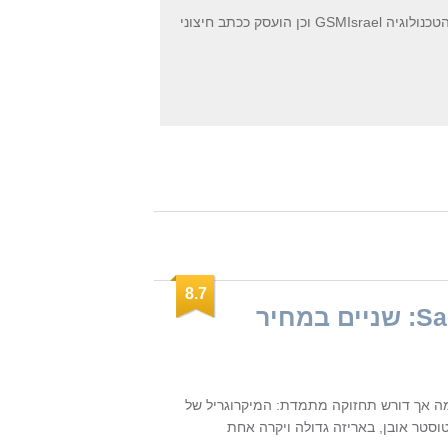
ביומיום הוא מנהל PPC וכותב תוכן בסוכנות הדיגיטל "ליפקו דיגיטל". בעברו כתב באתר הטכנולוגיה GSMIsrael וכן הועסק ככתב חיצוני
8.7
Samsung MC28TC: שניים במחיר
 אך דורש תחזוקה מתמדת: המיקרוגריל של
טוסטר אובן, באריזה גדולה ויקרה אחת