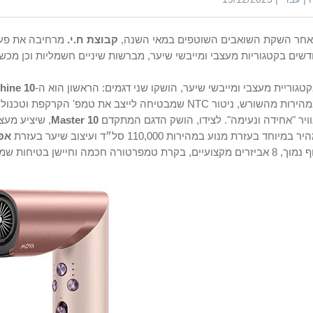
חר השקת השואבים השוטפים במאי השנה,
קבוצת ח.י.
מרחיבה את פעי
שים בקטגוריות מעצבי ומייבשי שיער, מברשות שיניים חשמליות וכן מכשי
טגוריית מעצבי ומייבשי שיער, הושקו שני דגמים: הראשון הוא ה-
hine 10
רות מהשורש, ניטור NTC שמבטיחה לייצב את טמפ' הקרקפת וטכנולוגיית
ויר "אחידה ונעימה". לצידו, הושק הדגם המתקדם
Master 10
, שיציע מעצ
ר במיוחד בעזרת מנוע במהירות 110,000 סל״ד ועיצוב שיער בעזרת
אפ
יזרים מקצועיים, בקרת טמפרטורה חכמה וחיישן בטיחות שמפסיק חימום וזרימת אוויר כשהמכשיר מונח.