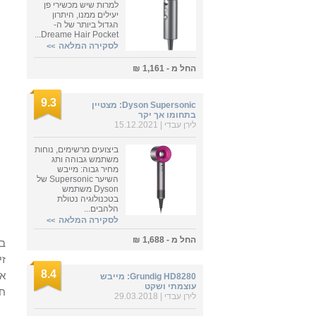
למרות שיש מכשירי פן
יעילים ממנו, היתרון
הגדול ביותר של ה-
Dreame Hair Pocket...
לסקירה המלאה
>>
החל מ - 1,161 ₪
9.3
Dyson Supersonic: מצטיין
בתחומו אך יקר
לירן עבדי
| 15.12.2021
ביצועים מרשימים, נוחות
משתמש גבוהה ותג
מחיר גבוה: מייבש
השיער Supersonic של
Dyson משתמש
בטכנולוגיה נטולת
הלהבים...
לסקירה המלאה
>>
החל מ - 1,688 ₪
בא
8.4
Grundig HD8280: מייבש
עוצמתי ושקט
חו
לירן עבדי
| 29.03.2018