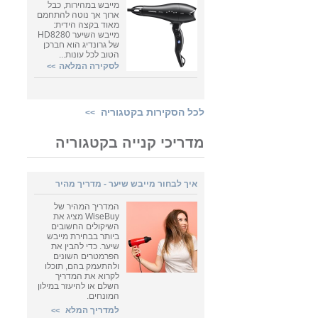
מייבש במהירות, כבל
ארוך אך נוטה להתחמם
מאוד בקצה הידית:
מייבש השיער HD8280
של גרונדיג הוא חברכן
הטוב לכל עונות...
לסקירה המלאה
>>
לכל הסקירות בקטגוריה
>>
מדריכי קנייה בקטגוריה
איך לבחור מייבש שיער - מדריך מהיר
המדריך המהיר של
WiseBuy מציג את
השיקולים החשובים
ביותר בבחירת מייבש
שיער. כדי להבין את
הפרמטרים השונים
ולהתעמק בהם, תוכלו
לקרוא את המדריך
השלם או להיעזר במילון
המונחים.
למדריך המלא
>>