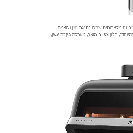
ולל 8 תכניות בישול עם "בינה מלאכותית שמכוונת את זמן ועוצמת
וחד", חלון צפייה מואר, מערכת בקרת עשן,