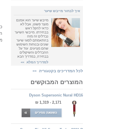
איך לבחור מייבש שיער
מייבש שיער הוא אמנם
מוצר פשוט, אבל לא
כן
כדאי להקל ראש
בבחירתו. מייבשי השיער
הח
נבדלים זה מזה
מג
בהתאמתם לסוגי שיער
שונים ובנוחות השימוש
שהם מציעים. עוד על
ההבדלים והשיקולים
בבחירה, במדריך הבא
למדריך המלא
>>
לכל המדריכים בקטגוריה
>>
המוצרים המבוקשים
Dyson Supersonic Nural HD16
2,171 - 1,319 ₪