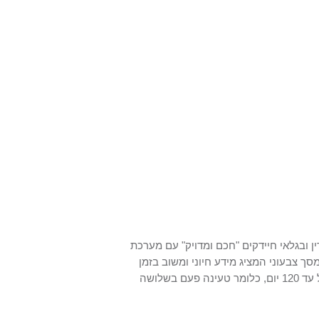
ן ובגלאי חיידקים "חכם ומדויק" עם מערכת
במברשת: מסך צבעוני המציג מידע חיוני ומשוב בזמן
אמת, מערכת שמתריעה כאשר מופעל לחץ חזק או חלש מדי וחיי סוללה של עד 120 יום, כלומר טעינה פעם בשלושה