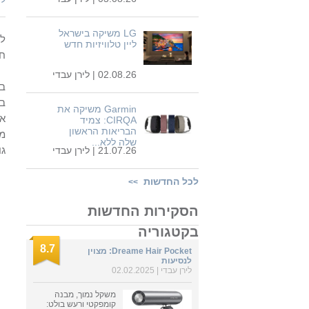
LG משיקה בישראל
לא
ליין טלוויזיות חדש
חד
02.08.26 |
לירן עבדי
בק
במהי
Garmin משיקה את
או
CIRQA: צמיד
הבריאות הראשון
מהי
שלה ללא...
גוף נמוך, 8 אב
21.07.26 |
לירן עבדי
לכל החדשות
>>
הסקירות החדשות
בקטגוריה
8.7
Dreame Hair Pocket: מצוין
לנסיעות
לירן עבדי
| 02.02.2025
משקל נמוך, מבנה
קומפקטי ורעש בולט: