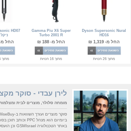
sonic HD07
Gamma Piu X6 Super
Dyson Supersonic Nural
HD16
Turbo 2001 R
ניקל 
החל מ- 1,319 ₪
החל מ- 188 ₪
החל מ- 1,097 
מתוך
26
חנויות
מתוך
16
חנויות
מתוך
5
לירן עבדי - סוקר מקצו
מומחה סלולר, מוצרים לבית ומצלמות
סוקר מוצרים ועורך השוואות ב-WiseBuy מ-2015.
ביומיום הוא מנהל PPC 
באתר הטכנולוגיה GSMIsrael וכן הועסק ככתב חיצוני עבור nana10 ובנין ודיור.