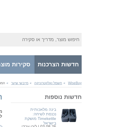
חיפוש מוצר, מדריך או סקירה
חדשות הצרכנות
סקירות מוצר
WiseBuy
חשמל ואלקטרוניקה
מייבשי שיער
המותג MOVA מרחיב
>
>
>
המו
חדשות נוספות
בינה מלאכותית
מ
נכנסת לשיחה:
ל
Timekettle מושקת
בישראל
03.08.26 |
לירן עבדי
לי