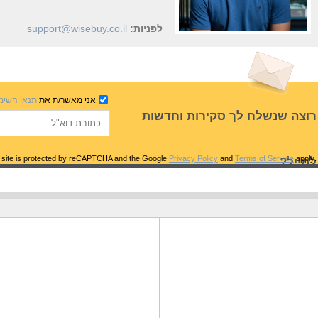
לפניות:
support@wisebuy.co.il
אני מאשר/ת את
תנאי השימ
רוצה שנשלח לך סקירות וחדשות
Privacy Policy
and
Terms of Service
apply
.This site is protected by reCAPTCHA and the Google
למייל?