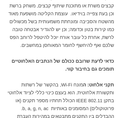
קבצים משרת או מתוכנת שיתוף קבצים, משחק ברשת
וכן בעת צפייה בוידיאו. עוצמת הקליטה מושפעת מאוד
מהשטח והסביבה ומונחתת משמעותית בשל מכשולים
כמו קירות בטון וכדומה; וכן יש להגדיר אבטחה טובה
לרשת, אחרת כל עובר אורח יוכל להיטפל לרוחב הפס
שלכם ואף להיחשף לחומר המאוחסן במחשבים.
כדאי לדעת שרובם ככולם של הנתבים האלחוטיים
תומכים גם בחיבור קווי.
תקני אלחוט: ה
מונח
Wi-Fi
, בהקשר של רשתות
ותקשורת אלחוטית. הוא בעצם כינוי כללי לציוד אלחוטי
בתקן
IEEE 802.11
הכולל תחתיו מספר תקנים (או
פרוטוקולים) המסומנים
באותיות b, a, g, n, ac.
ההבדלים בין התקנים מתבטאים במהירות העברת