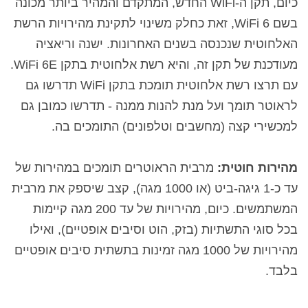
כיום, תקן ה-WiFi החדש, המתקדם והמהיר ביותר מכונה
בשם WiFi 6, זאת כחלק משינוי לתקינת מהירויות הרשת
האלחוטית שנכנסה בשנים האחרונות. ישנה וריאציה
מעודכנת של תקן זה, והיא רשת אלחוטית בתקן WiFi 6E.
עם תרצו רשת אלחוטית תומכת בתקן WiFi תדרשו גם
לראוטר תומך ועל מנת להנות ממנה - תדרשו כמובן גם
למכשירי קצה (מחשבים וטלפונים) התומכים בה.
מהירות חוטית:
מרבית הראוטרים תומכים במהירות של
עד כ-1 גיגה-ביט (או 1000 מגה), קצב שיספק את מרבית
המשתמשים. כיום, מהירויות של עד 200 מגה קיימות
בכל סוגי התשתיות (בזק, הוט וסיבים אופטיים), ואילו
מהירויות של 1000 מגה זמינות בתשתית סיבים אופטיים
בלבד.