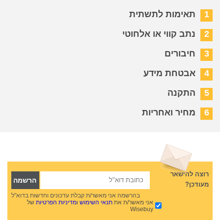
1
תאימות לתשתית
2
נתב קווי או אלחוטי
3
חיבורים
4
אבטחת מידע
5
התקנה
6
מחיר ואחריות
רוצה להישאר
מעודכן?
בהרשמה אני מאשר/ת קבלת עדכונים וחדשות בדוא"ל
אני מאשר/ת את
תנאי השימוש
ו
מדיניות הפרטיות
של
Wisebuy