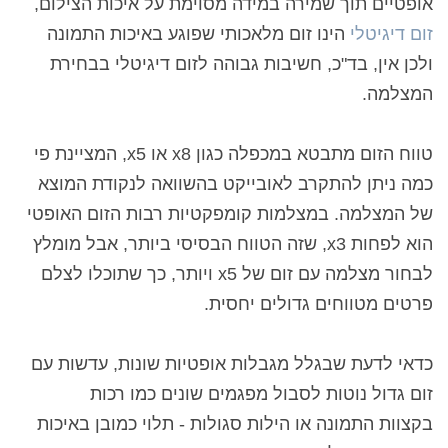
אופטיים תוך שמירה במידה מסוימת על איכות הצילום,
זום דיגיטלי
הינו זום מלאכותי שפוגע באיכות התמונה
ולכן אין, בד"כ, חשיבות גבוהה לזום דיגיטלי בבחירת
המצלמה.
טווח הזום מתבטא במכפלה כגון
x8 או
x5,
המציינת פי
כמה ניתן להתקרב לאובייקט בהשוואה לנקודת המוצא
של המצלמה.
במצלמות קומפקטיות רבות הזום האופטי
הוא לפחות
x3
, שזה הטווח הבסיסי ביותר, אבל מומלץ
לבחור מצלמה עם זום של
x5
ויותר, כך שתוכלו לצלם
פרטים מטווחים גדולים יחסית.
כדאי לדעת שבגלל מגבלות אופטיות שונות, עדשות עם
זום גדול נוטות לסבול מפגמים שונים כמו רכות
בקצוות התמונה או הילות סגולות - תלוי כמובן באיכות