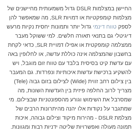
החיישן במצלמות DSLR גדול משמעותית מחיישנים של
מצלמות קומפקטיות או דמויות SLR, מה שמאפשר להן
לספק
טווח דינמי
גדול יותר ותמונות יחסית נקיות מרעש
דיגיטלי גם בתנאי תאורה חלשים. למי ששוקל מעבר
ממצלמה קומפקטית או אפילו דמויית SLR, כדאי לקחת
בחשבון שהמצלמה אינה כוללת עדשה, או לחלופין באה
עם עדשת קיט בסיסית בלבד עם טווח זום מוגבל, ויש
להשקיע ברכישת עדשות איכותיות ונפרדות. גם המעבר
בין צילום רחב זווית (Wide) לצילום בזום גבוה (Tele)
מצריך לרוב החלפה פיזית בין העדשות השונות, מה
שמסרבל את השימוש וגורע מהספונטניות שבצילום. מי
שמתגבר על נקודות אלו יהנה מהיתרונות הרבים של
מצלמת DSLR - מהירות מיקוד וצילום גבוהה, איכות
תמונה מעולה ואפשרויות שליטה ידניות רבות ומגוונות.