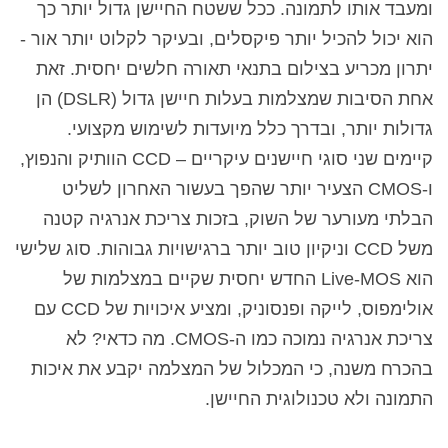
ומעבד אותו לתמונה. ככל ששטח החיישן גדול יותר כך
הוא יכול להכיל יותר פיקסלים, ובעיקר לקלוט יותר אור -
יתרון מכריע בצילום בתנאי תאורה חלשים יחסית. זאת
אחת הסיבות שמצלמות בעלות חיישן גדול (DSLR) הן
גדולות יותר, ובדרך כלל מיועדות לשימוש מקצועי.
קיימים שני סוגי חיישנים עיקריים –
CCD
הוותיק והנפוץ,
ו-
CMOS
הצעיר יותר שהפך בעשור האחרון לשליט
הבלתי מעורער של השוק, בזכות צריכת אנרגיה קטנה
משל
CCD
וניקיון טוב יותר ברגישויות גבוהות. סוג שלישי
הוא Live-MOS החדש יחסית שקיים במצלמות של
אולימפוס, לייקה ופנסוניק, ומציע איכויות של CCD עם
צריכת אנרגיה נמוכה כמו ה-CMOS. מה כדאי? לא
בהכרח משנה, כי המכלול של המצלמה יקבע את איכות
התמונה ולא טכנולוגית החיישן.