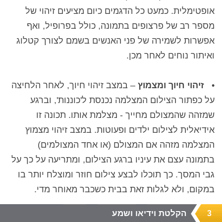
אופטימלית. כמעט כל הדגמים כיום מציעים זיהוי של
מספר רב של פרצופים בתמונה, כולל בפרופיל, ואף
אפשרות לשמירה של פני האנשים בשמם לצורך קטלוג
ואיתור נוחים לאחר מכן.
•
זיהוי חיוך ומצמוץ
– במצב זיהוי חיוך, לאחר הלחיצה
על כפתור הצילום המצלמה נכנסת ל'כוננות', וברגע
שמזהה שהמצולם מחייך - מצלמת אותו. תכונה זו
אידיאלית לצילום ילדים ופעוטות. במצב זיהוי מצמוץ
המצלמה מזהה אם המצולם (או אחד המצולמים)
בתמונה עצם את עיניו ברגע הצילום, ומתריעה על כך על
גבי המסך. כך תוכלו לבצע צילום חוזר ומוצלח יותר בו
במקום, ולא לגלות זאת בבית כשכבר מאוחר מדי.
הקלטת וידיאו ושמע
3