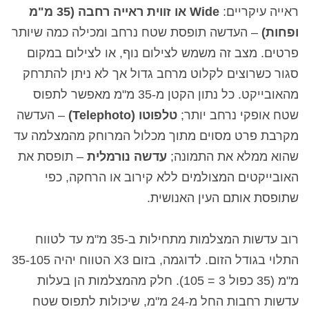
ראייה עיקריים:
Wide או זווית ראייה רחבה (35 מ"מ
ופחות)
– העדשה תופסת שטח נרחב ומכילה כמה שיותר
פרטים. מצב זה משמש לצילום נוף, או לצילום במקום
סגור כשרוצים לקלוט מרחב גדול אך לא ניתן להתרחק
מהאובייקט. כל נתון הקטן מ-35 מ"מ מאפשר לתפוס
שטח אופקי נרחב יותר;
טלפוטו (
Telephoto
)
– העדשה
מקרבת פרט מסוים מתוך מכלול המרוחק מהמצלמה עד
שהוא ממלא את התמונה;
עדשה נורמלית
–
תופסת את
האובייקטים המצולמים ללא קירוב או הרחקה, כפי
שתופסת אותם העין האנושית.
רוב עדשות המצלמות מתחילות ב-35 מ"מ עד לטווח
התלוי בגודל הזום. לדוגמה, בזום
X3
הטווח יהיה 35-105
מ"מ (35 כפול 3 = 105). חלק מהמצלמות הן בעלות
עדשות רחבות החל מ-24 מ"מ, שיכולות לתפוס שטח