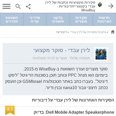
סקירות מקצועיות וכתבות של לירן
עבדי בקטגורייתדיבוריות -
WiseBuy
חדשות
סקירות
בדקנו
מדריכי
השוואת
הצרכנות
מוצרים
והשווינו
קנייה
מחירים
כתבות וסקירות של לירן עבדי
דיבוריות
>
>
לירן עבדי - סוקר מקצועי
מומחה סלולר, מוצרים לבית ומצלמות
סוקר מוצרים ועורך השוואות ב-WiseBuy מ-2015.
ביומיום הוא מנהל PPC וכותב תוכן בסוכנות הדיגיטל "ליפקו
דיגיטל". בעברו כתב באתר הטכנולוגיה GSMIsrael וכן הועסק
ככתב חיצוני עבור nana10 ובנין ודיור.
הסקירות האחרונות של לירן עבדי על דיבוריות
8.3
Dell Mobile Adapter Speakerphone: בדיוק