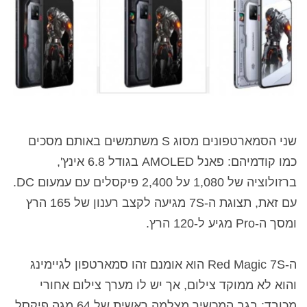
שני הסמארטפונים מסוג S משתמשים באותם מסכים
כמו קודמיהם: פאנל AMOLED בגודל 6.8 אינץ',
ברזולוציה של 1,080 על 2,400 פיקסלים עם עמעום DC.
עם זאת, תצוגת ה-7S מגיעה לקצב רענון של 165 הרץ
ומסך ה-Pro מגיע ל-120 הרץ.
ה-Red Magic 7S הוא אומנם זהו סמארטפון לגיימינג
והוא לא ממוקד צילום, אך יש לו מערך צילום אחורי
מכובד: בגב המכשיר מצלמה ראשית של 64 מגה פיקסל,