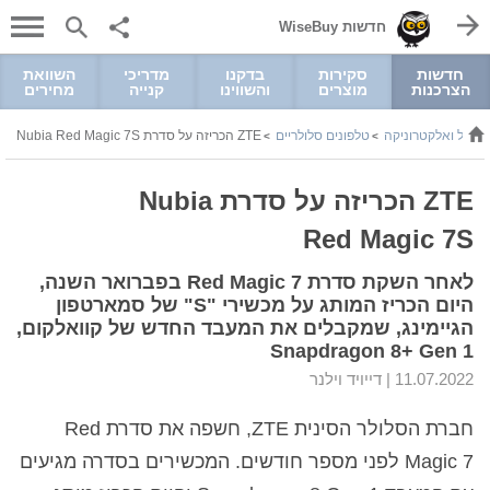
חדשות WiseBuy
חדשות
סקירות
בדקנו
מדריכי
השוואת
הצרכנות
מוצרים
והשווינו
קנייה
מחירים
שמל ואלקטרוניקה
טלפונים סלולריים
ZTE הכריזה על סדרת Nubia Red Magic 7S
>
>
ZTE הכריזה על סדרת Nubia
Red Magic 7S
לאחר השקת סדרת Red Magic 7 בפברואר השנה,
היום הכריז המותג על מכשירי "S" של סמארטפון
הגיימינג, שמקבלים את המעבד החדש של קוואלקום,
Snapdragon 8+ Gen 1
11.07.2022 |
דייויד וילנר
חברת הסלולר הסינית ZTE, חשפה את סדרת Red
Magic 7 לפני מספר חודשים. המכשירים בסדרה מגיעים