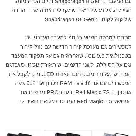
עם המעבד Snapdragon 8 Gen 1 והיום הכריז מותג
הגיימינג על מכשירי "S", שמקבלים את המעבד החדש
של קוואלקום, Snapdragon 8+ Gen 1
מתחת למכסה המנוע בנוסף למעבד העדכני, יש
למכשירים גם מערכת קירור חדישה עם נוזל קירור
בטכנולוגית ICE 9.0, שאחראית גם על תפקוד המעבד
וגם על הסוללה. לשני הדגמים יש תאורת RGB, כשבדגם
הפרו יש מאוורר מובנה עם תאורת LED. ניתן לקבל את
המכשירים עם עד 16 גיגה RAM זיכרון ועד 512 גיגה
אחסון. ה-Red Magic 7S ודגם הPRO מריצים את
הממשק Red Magic 5.5 המבוסס על אנדרואיד 12.