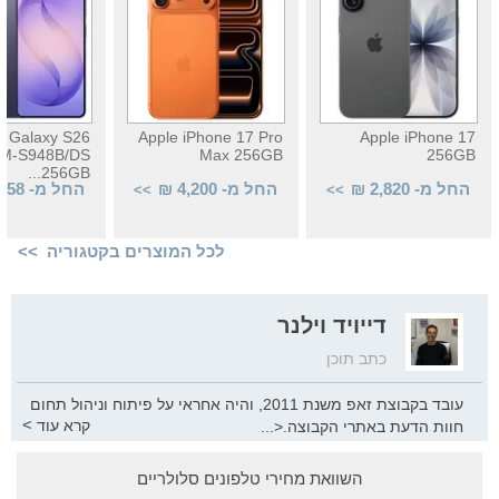
 Galaxy S26
Apple iPhone 17 Pro
Apple iPhone 17
 SM-S948B/DS
Max 256GB
256GB
256GB...
החל מ- 2,820 ₪
החל מ- 4,200 ₪
החל מ- 3,058 ₪
>>
>>
לכל המוצרים בקטגוריה >>
דייויד וילנר
כתב תוכן
עובד בקבוצת זאפ משנת 2011, והיה אחראי על פיתוח וניהול תחום
>
קרא עוד
חוות הדעת באתרי הקבוצה.<
...
br>חובב טכנולוגיה, גיימינג ומוזיקה. בימים כותב תוכן באתר
השוואת מחירי טלפונים סלולריים
WiseBuy, ובלילות מתקלט במסיבות ויוצר מוזיקה באולפן הביתי.