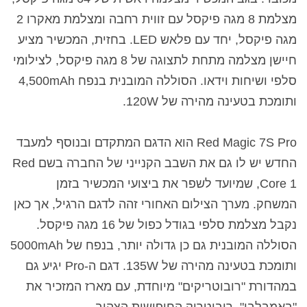
מצלמת 8 מגה פיקסל עם זווית רחבה ומצלמת מאקרו 2
מגה פיקסל, יחד עם פלאש LED. בחזית, המכשיר מציע
חיישן מצלמה מתחת לתצוגה של 8 מגה פיקסל, לצילומי
סלפי ושיחות וידאו. הסוללה המובנית בנפח 4,500mAh
ותומכת בטעינה מהירה של 120W.
Red Magic 7S Pro הוא הדגם המתקדם ובנוסף למעבד
החדש יש לו גם את השבב הקנייני של החברה בשם Red
Core 1, שמיועד לשפר את ביצועי המכשיר בזמן
המשחק. מערך הצילום האחורי זהה לדגם הרגיל, אך כאן
נקבל מצלמת סלפי בגודל כפול של 16 מגה פיקסל.
הסוללה המובנית גם כן גדולה יותר, בנפח של 5000mAh
ותומכת בטעינה מהירה של 135W. דגם ה-Pro יגיע גם
במהדורת "רובוטריקים" מיוחדת, עם מארז המזכיר את
"באמבלבי", רובוטריק החיפושית הצהוב.