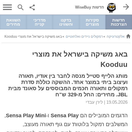
חדשות WiseBuy
חדשות
סקירות
בדקנו
מדריכי
השוואת
הצרכנות
מוצרים
והשווינו
קנייה
מחירים
מל ואלקטרוניקה
רמקולים ניידים ואלחוטיים
באג משיקה בישראל את מוצרי Kooduu
>
>
באג משיקה בישראל את מוצרי
Kooduu
מותג הלייף סטייל מנסה לחבר בין אודיו, תאורה
ועיצוב ביתי במוצר אחד. ההשקה כוללת סדרת
רמקולים ותאורה חכמים המבוססים על סאונד מבית
JBL. מחירים: החל מ-329 ש"ח
19.05.2026 |
לירן עבדי
הדגמים המובילים הם
Sensa Play
ו-
Sensa Play Mini
,
המשלבים רמקול בלוטות' עם גוף תאורה מעוצב,