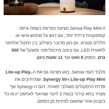
ה-Sensa Play Mini מציעה כמרומז בשמה גרסה
קומפקטית וניידת יותר, עם דגש על שימוש אישי או
חללים קטנים. גם כאן מדובר בשילוב בין רמקול אלחוטי
לתאורת LED, עם עיצוב מינימליסטי ומשקל של
500
גרם
, הספק
8 וואט
ועד
11 שעות ניגון
.
מלבד דגמי Sensa, באג מציגה גם את ה-
Lite-up Play,
Lite-up Play Mini ו-Synergy 50
, שמרחיבים את
סדרת הרמקולים משולבי תאורה. דגם ה-Synergy אף
מצויד בתא קירור בנפח 2 ליטר שמיועד לאחסון יין או כל
בקבוק אחר שתואם למידות מן הסתם.