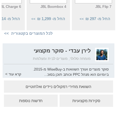
JBL Charge 6
JBL Boombox 4
JBL Flip 7
החל מ- 297 ₪
החל מ- 1,299 ₪
החל מ- 414 ₪
>>
>>
לכל המוצרים בקטגוריה >>
לירן עבדי - סוקר מקצועי
מומחה סלולר, מוצרים לבית ומצלמות
סוקר מוצרים ועורך השוואות ב-WiseBuy מ-2015.
>
קרא עוד
ביומיום הוא מנהל PPC וכותב תוכן בסוכ
...
נות הדיגיטל "ליפקו דיגיטל". בעברו כתב באתר הטכנולוגיה
השוואת מחירי רמקולים ניידים ואלחוטיים
GSMIsrael וכן הועסק ככתב חיצוני עבור nana10 ובנין ודיור.
סקירות מקצועיות
חדשות נוספות