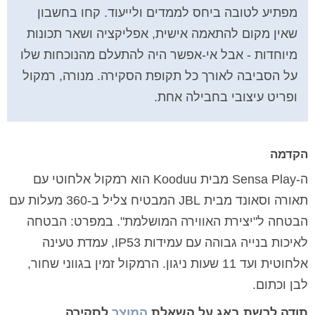
מפתיע לטובה ביחס לממדים ולייעוד. קחו בחשבון
שאין מקום להתאמה אישית, אפליקציה ושאר תכונות
מיוחדות - אבל אי-אפשר היה להתעלם מהנוכחות שלו
על הסביבה לאורך כל תקופת הסקירה. מנורה, רמקול
ופריט עיצובי בחבילה אחת.
הקדמה
ה-Sensa Play מבית Kooduu הוא רמקול אלחוטי עם
תאורה וסאונד מבית JBL המבטיח צליל ב-360 מעלות עם
הבטחה ל"יצירת האווירה המושלמת". במפרט: הבטחה
לאיכות בנייה גבוהה עם עמידות IP53, עמדת טעינה
אלחוטית ועד 11 שעות ניגון. הרמקול זמין בגווני שחור,
לבן וכתום.
תודה לרשת באג על השאלת
המוצר
לסקירה.