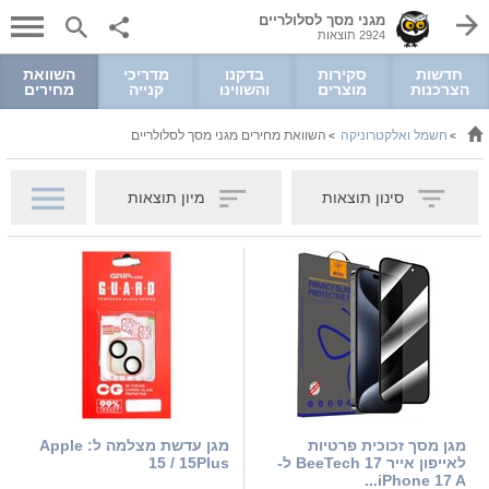
מגני מסך לסלולריים
2924 תוצאות
חדשות
סקירות
בדקנו
מדריכי
השוואת
הצרכנות
מוצרים
והשווינו
קנייה
מחירים
חשמל ואלקטרוניקה
השוואת מחירים מגני מסך לסלולריים
>
>
סינון תוצאות
מיון תוצאות
מגן מסך זכוכית פרטיות
מגן עדשת מצלמה ל: Apple
לאייפון אייר 17 BeeTech ל-
15 / 15Plus
iPhone 17 A...