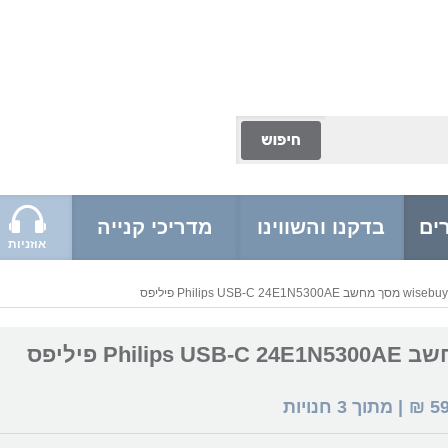
ים
בדקנו והשווינו
מדריכי קנייה
אוזניות
Philips  פיליפס
5
₪
| מתוך
3
חנויות