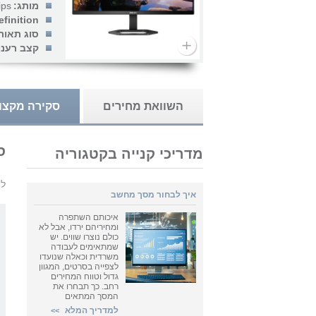
מותג:
ips
finition:
סוג תאור
קצב רענון
השוואת מחירים
סקירה מקצו
סקירת uy
מדריכי קנייה בקטגוריה
לי
איך לבחור מסך מחשב
איכותם השתפרה
ומחיריהם ירדו, אבל לא
כולם נוצרו שווים. יש
שמתאימים לעבודה
משרדית וכאלה שנועדו
לצפייה בסרטים, המגוון
גדול וטווח המחירים
רחב. כך תבחרו את
המסך המתאים
למדריך המלא
>>