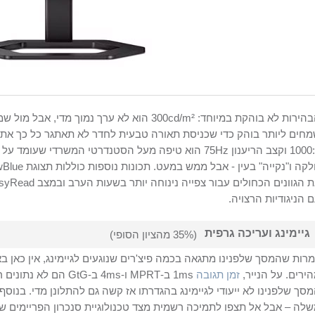
הבהירות לא בוהקת במיוחד: 300cd/m² הוא לא ערך נ
חים ליותר בוהק כדי שכניסת תאורה טבעית לחדר לא תאתגר כל כך את ה
 הניגודיות הרצויה.
גיימינג ועריכה גרפית
(35% מהציון הסופי)
רות שהמסך שלפנינו מתגאה בכמה פיצ'רים שנוגעים לגיימינג, אין כאן 
ירים. על הנייר,
זמן תגובה
1ms ב-MPRT ו-4ms ב-G