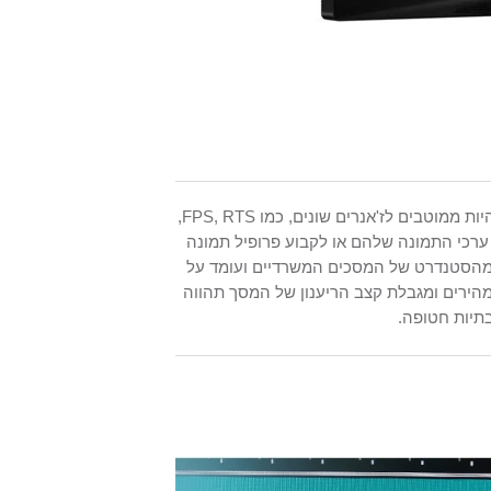
המסך מציע כמה מצבי משחק מובנים הנקראים SmartImage, שאמורים להיות ממוטבים לז'אנרים שונים, כמו FPS, RTS,
רות לשנות את ערכי התמונה שלהם או לקבוע פרופיל תמונה
ר מהסטנדרט של המסכים המשרדיים ועומד על
7 – לא המענה הגיימרי הכי רצוי, בטח אם תבקשו לשחק בכותרי FPS מהירים ומגבלת קצב הריענון של המסך תהווה
תיות חטופה.