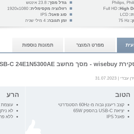
Philips, Phil
גודל מסך:
23.8 אינטש
High De
Full HD
רזולוציה מקסימלית:
1920x1080
ה:
LCD
סוג פאנל:
IPS
:
75 Hz
זמן תגובה:
4 מילי שניה
עית
מפרט המוצר
תמונות נוספות
wiseb - מסך מחשב Philips USB-C 24E1N5300AE פיליפס
רן עבדי
|
31.07.2023
הטוב
הרע
קצב ריענון גבוה מ-60Hz הסטנדרטי
עוצמת 
יציאת USB-C בהספק 65W
לא ניתן
פאנל IPS
ללא פתר