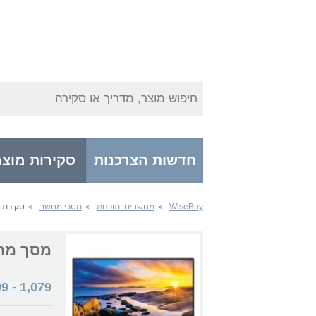
חיפוש מוצר, מדריך או סקירה
חדשות הצרכנות
סקירות מוצר
WiseBuy
מחשבים ותוכנות
מסכי מחשב
סקירת wisebuy מסך מחשב Philips USB-C 24E1N5300AE פיליפס
>
>
>
מסך מחשב USB-C 24E1N5300AE
99
-
1,079