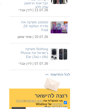
הבריאות הראשון
שלה ללא...
21.07.26 |
לירן עבדי
סמסונג משיקה את
סדרת הגלקסי Z8
Fold
20.07.26 |
שחר שושן
Nothing משיקה
בישראל את Phone
(4b) ו-Ear (3a)
07.07.26 |
לירן עבדי
לכל החדשות
>>
רוצה להישאר
אני מאשר/ת את
תנאי השימוש
ו
מדיניות
הפרטיות
של Wisebuy
בעניינים?