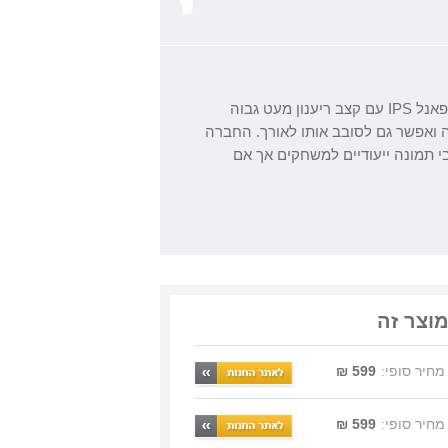
ה-24E1N5300AE של Philips התגלה כמסך משרדי מוצלח למדי. יש לו פאנל IPS עם קצב ריענון מעט גבוה
USB- לטעינה בהספק 65W, חיבוריות USB מרשימה ואפשר גם לסובב אותו לאורך. החברה
בי תמונה ייעודיים למשחקים אך אם
מוצר זה
מחיר סופי:
599 ₪
מחיר סופי:
599 ₪