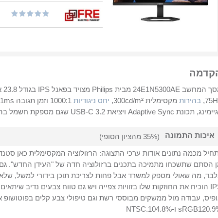
קדמה
שב 24E1N5300AE מבית Philips מצויד בפאנל IPS בגודל 23.8 אינץ' המגיש
75H
בהירות
מקסימלית 300cd/m²,
יחס ניגודיות
, תכונת Adaptive Sync ויציאת USB-C 3.2 שגם מספקת חשמל בהספק 65W. המסך זמין בצבע שחור.
איכות התמונה
(35% מהציון הסופי)
 הסתם שתשכחו מתמיכה בתכנים ברזולוציה חדה של "העידן החדש". ג
בד, מה שאולי מספק למשרד אבל פחות לצריכת תוכן בידורי למשל, שלא 
IPS הוכיח את החוזקות שלו בזוויות צפייה ויש גם טווח צבעים נדיב שיתאי
פיס, עבודה מול ממשקים מבוססי רשת וגם טיפולי צבע קלים בפוטושופ 
sRGB120 ו-NTSC.104.8%