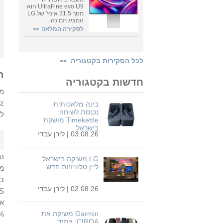
UltraFine evo U9 הוא
מסך 31.5 אינץ' של LG
המציג תמונה...
לסקירה המלאה
>>
לכל הסקירות בקטגוריה
>>
ה
חדשות בקטגוריה
מסך המח
z,
בינה מלאכותית
נכנסת לשיחה:
לגיימינג
Timekettle מושקת
בישראל
03.08.26 |
לירן עבדי
LG משיקה בישראל
ליין טלוויזיות חדש
מן
בל
02.08.26 |
לירן עבדי
או
Garmin משיקה את
.9%
CIRQA: צמיד