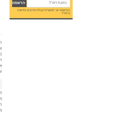
בהרשמה אני מאשר/ת קבלת עדכונים וחדשות
בדוא"ל
שמ
עם
למ
מה