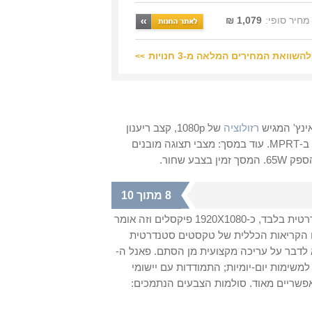
מחיר סופי:
1,079 ₪
להשוואת המחירים המלאה מ-3 חנויות
>>
רזולוציה
של 1080p, קצב ריענון
1000:1 וזמן תגובה 1ms ב-MPRT. עוד במסך: מצבי תצוגה מובנים
8 מתוך 10
נתחיל מכמה נתונים אודות ערכי התצוגה: הרזולוציה המקסימלית כאן סטנדרטית בלבד, כ-1920X1080 פיקסלים וזה אומר
ם הקריאות הכללית של טקסטים סטנדרטית
לדבר על עריכה מקצועית מן הסתם. פאנל ה-
ם למשימות יום-יומיות; התמודדות עם יישומי
אפשריים מאוד. סולמות הצבעים הנתמכים: