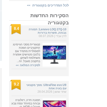
לכל המדריכים בקטגוריה
>>
הסקירות החדשות
בקטגוריה
8.4
Lenovo LOQ 27Q-10: תמורה
גבוהה, פשרות ברורות
לירן עבדי
| 08.07.2026
קטגוריית מסכי הגיימינג
התקציביים הופכת
לפופולרית מתמיד וגם
בלנובו מנגישים אופציה
משתלמת לשחקן
בתקציב מוגבל. זה...
לסקירה המלאה
>>
9.2
UltraFine evo U9: מסך מקצועי
עם בעיה אחת
שחר שושן
| 28.04.2026
תמונה חדה, רזולוציה
גבוהה במיוחד ונפח צבע
מוגבל ב-HDR: ה-