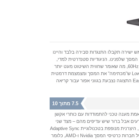
מוך מדי, אבל מול שמש ישירה תקבלו התנגדות סבירה בלבד והיינו
מסך שלפנינו. הניגודיות סטנדרטית למדי,
1000:1 וקצב הריענון 75Hz הוא טיפה מעל הסטנדרטי המשרדי שעומד על 60Hz, מה שאומר שחווית השיטוט מעט יותר
חלקה ו"נקייה" בעין - אבל ממש במעט. תכונות נוספות כוללות תצוגת LowBlue ש"מכתימה" את המסך ומצמצמת דרמטית
את הגוונים הכחולים עבור צפייה נינוחה יותר בשעות הערב ובמצב EasyRead התצוגה נצבעת בגווני אפור עבור קריאה
7.5 מתוך 10
באמת מענה טכני להתמודדות עם כותרי אקשן
Gt הם לא נתונים רעים אבל ברור שיש עדיפים מהם – מצד שני
המסך שלפנינו לא ייעודי לגיימינג בהגדרתו אז קשה גם להתלונן מדי. בנוסף, היצרנית מנופפת בטכנולוגיית Adaptive Sync
משלה – אבל אל תצפו לתמיכה רשמית מצד טכנולוגיית סנכרון הפריימים של חברות כרטיסי המסך Nvidia ו-AMD, כלומר