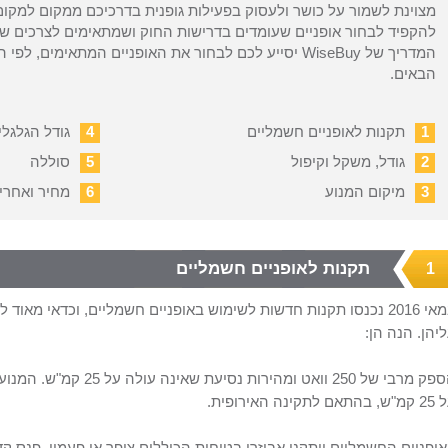
מצוינת לשמור על כושר ולעסוק בפעילות גופנית בדרכיכם ממקום למקום
להקפיד לבחור אופניים שעומדים בדרישות החוק ושמתאימים לצרכים ש
המדריך של WiseBuy יסייע לכם לבחור את האופניים המתאימים, לפ
הבאים.
1
תקנות לאופניים חשמליים
4
גודל הגלגלי
2
גודל, משקל וקיפול
5
סוללה
3
מיקום המנוע
6
מחיר ואחריו
תקנות לאופניים חשמליים
1
במאי 2016 נכנסו תקנות חדשות לשימוש באופניים חשמליים, וכדאי מאוד
יהן. הנה הן:
הספק מרבי של 250 וואט ומ
התאם לתקינה האירופית.
ופניים החשמליים יותקנו אביזרי בטיחות הכוללים צופר או פעמון, פנס ק