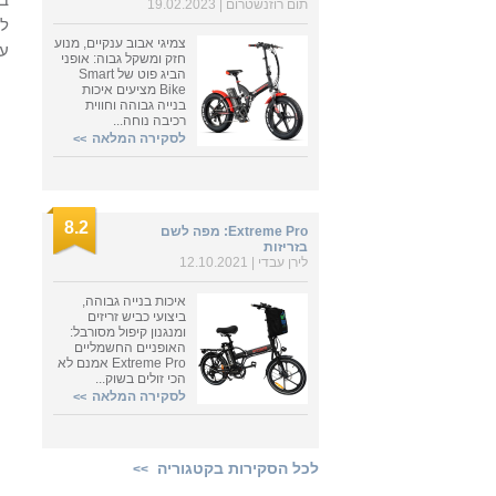
תום רוזנשטרום
| 19.02.2023
לר
צמיגי אבוב ענקיים, מנוע
עד
חזק ומשקל גבוה: אופני
הביג פוט של Smart
Bike מציעים איכות
בנייה גבוהה וחווית
רכיבה נוחה...
לסקירה המלאה
>>
8.2
Extreme Pro: מפה לשם
בזריזות
לירן עבדי
| 12.10.2021
איכות בנייה גבוהה,
ביצועי כביש זריזים
ומנגנון קיפול מסורבל:
האופניים החשמליים
Extreme Pro אמנם לא
הכי זולים בשוק...
לסקירה המלאה
>>
לכל הסקירות בקטגוריה
>>