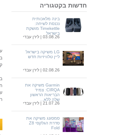
חדשות בקטגוריה
בינה מלאכותית
נכנסת לשיחה:
Timekettle מושקת
בישראל
03.08.26 |
לירן עבדי
על
LG משיקה בישראל
ליין טלוויזיות חדש
קמ"
02.08.26 |
לירן עבדי
בנ
Garmin משיקה את
חש
CIRQA: צמיד
שנ
הבריאות הראשון
ריש
שלה ללא...
21.07.26 |
לירן עבדי
סמסונג משיקה את
סדרת הגלקסי Z8
Fold