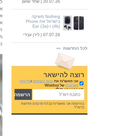
20.07.26 |
שחר שושן
לנ
או
את
Nothing משיקה
בישראל את Phone
את
(4b) ו-Ear (3a)
הא
07.07.26 |
לירן עבדי
מו
נו
לכל החדשות
>>
רוצה להישאר
אני מאשר/ת את
תנאי השימוש
ו
מדיניות
הפרטיות
של Wisebuy
בעניינים?
בהרשמה אני מאשר/ת קבלת עדכונים וחדשות
בדוא"ל