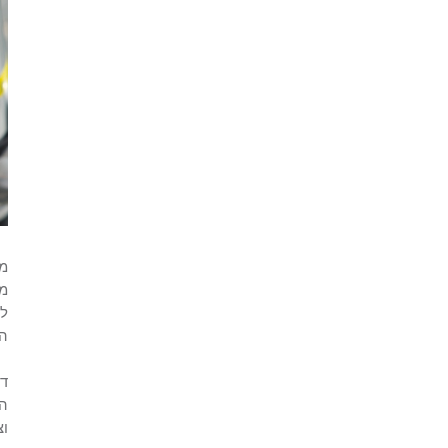
מב
מת
לש
הע
דב
הר
וצ