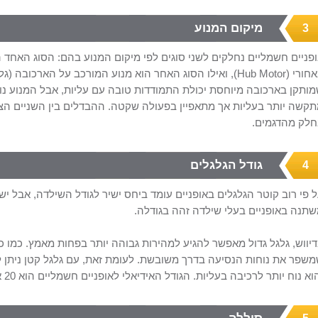
מיקום המנוע
3
פניים חשמליים נחלקים לשני סוגים לפי מיקום המנוע בהם: הסוג האחד ה
חורי (
Hub Motor
), ואילו הסוג האחר הוא מנוע המורכב על הארכובה (גלג
ותקן בארכובה מיוחסת יכולת התמודדות טובה עם עליות, אבל המנוע נוטה
קשה יותר בעליות אך מתאפיין בפעולה שקטה. ההבדלים בין השניים הצט
לק מהדגמים.
גודל הגלגלים
4
 פי רוב קוטר הגלגלים באופניים עומד ביחס ישיר לגודל השילדה, אבל 
תנה באופניים בעלי שילדה זהה בגודלה.
יווש, גלגל גדול מאפשר להגיע למהירות גבוהה יותר בפחות מאמץ. כמו כן
שפר את נוחות הנסיעה בדרך משובשת. לעומת זאת, עם גלגל קטן ניתן ל
וא נוח יותר לרכיבה בעליות. הגודל האידיאלי לאופניים חשמליים הוא 20 אינטש.