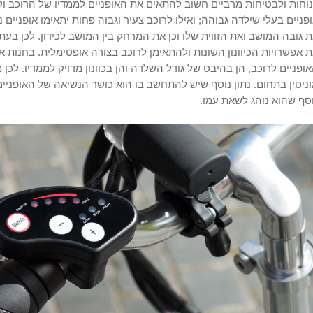
וחות ולבטיחות מרביים חשוב להתאים את האופניים לממדיו של הרוכב ולא
פניים בעלי שילדה גבוהה; ואילו לרוכב צעיר וגבוה פחות יתאימו אופניים נמ
 גובה המושב ואת הזווית שלו וכן את המרחק בין המושב לכידון. לכן בע
 אפשרויות הכיוונון השונות ולהתאימן לרוכב בצורה אופטימלית. בחנות או
ופניים לרוכב, הן בהיבט של גודל השלדה והן בכוונון מדויק לממדיו. לכ
ניטין בתחום. נתון נוסף שיש להתחשב בו הוא כושר הנשיאה של האופניי
סף שהוא נוהג לשאת עמו.