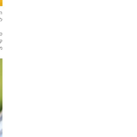
הס
לה
סו
קל
מב