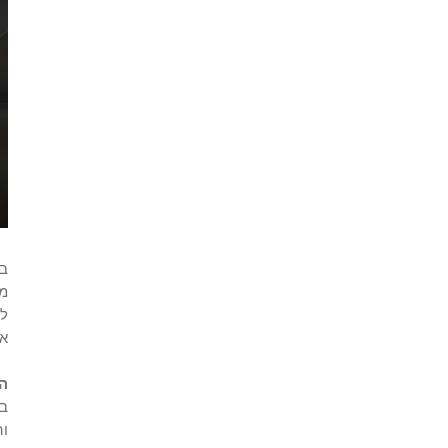
בס
מב
לס
או
ה
בי