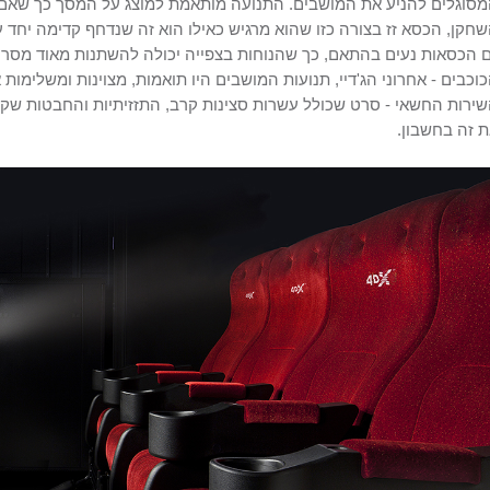
סוגלים להניע את המושבים. התנועה מותאמת למוצג על המסך כך שאם
חקן, הכסא זז בצורה כזו שהוא מרגיש כאילו הוא זה שנדחף קדימה יחד 
 הכסאות נעים בהתאם, כך שהנוחות בצפייה יכולה להשתנות מאוד מסר
וכבים - אחרוני הג'דיי, תנועות המושבים היו תואמות, מצוינות ומשלימות 
ירות החשאי - סרט שכולל עשרות סצינות קרב, התזזיתיות והחבטות שקיב
 זה בחשבון.