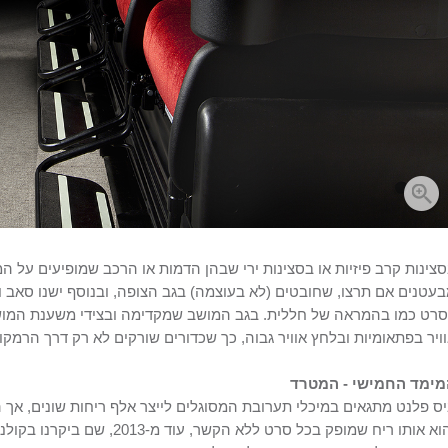
צינות קרב פיזיות או בסצינות ירי שבהן הדמות או הרכב שמופיעים על המ
עטנים אם תרצו, שחובטים (לא בעוצמה) בגב הצופה, ובנוסף ישנו סאב
רט כמו בהמראה של חללית. בגב המושב שמקדימה ובצידי משענת המושב ש
ויר בפתאומיות ובלחץ אוויר גבוה, כך שכדורים שורקים לא רק דרך הרמקול
מימד החמישי - המטרד
ס פלנט מתגאים במיכלי תערובת המסוגלים לייצר אלף ריחות שונים, אך ה
והוא אותו ריח שמופק בכל סרט ללא