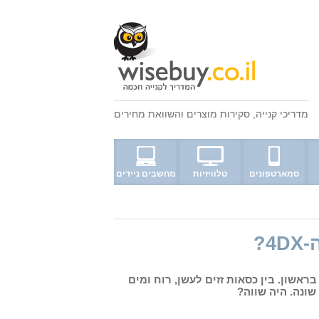
מדריכי קנייה
,
סקירות מוצרים
ו
השוואת מחירים
סמארטפונים
טלוויזיות
מחשבים ניידים
?
ראל הוא ה-4DX שנמצא ביס פלנט בראשון. בין כסאות זזים לעשן, רוח ומים
שונה. היה שווה?