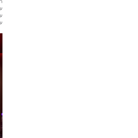
רו
על
עצ
עצ