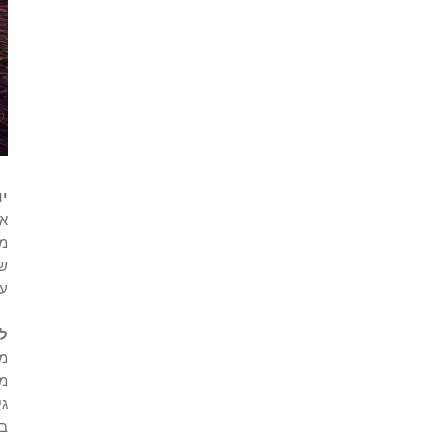
יו
או
עצ
למ
מי
בג