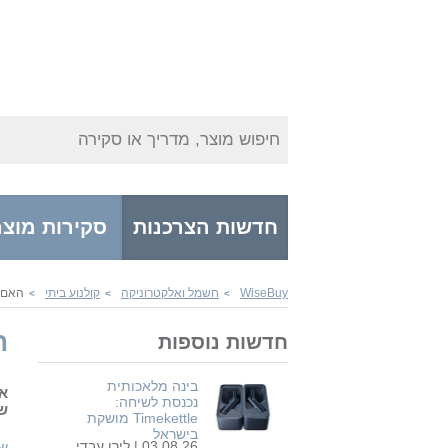
חיפוש מוצר, מדריך או סקירה
חדשות הצרכנות
סקירות מוצר
WiseBuy
חשמל ואלקטרוניקה
קולנוע ביתי
האם ש
>
>
>
ה
חדשות נוספות
בינה מלאכותית
נכנסת לשיחה:
שמ
Timekettle מושקת
בישראל
03.08.26 |
לירן עבדי
שח