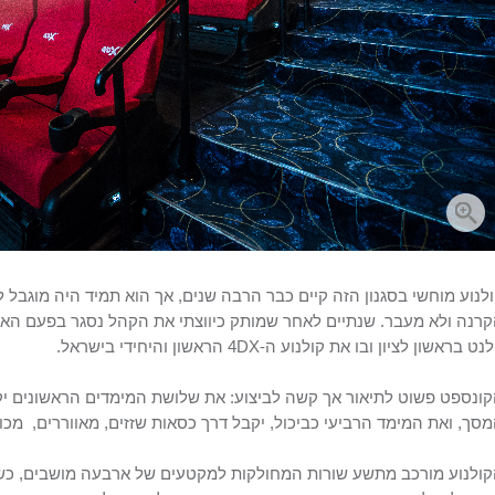
לנוע מוחשי בסגנון הזה קיים כבר הרבה שנים, אך הוא תמיד היה מוגבל 
רנה ולא מעבר. שנתיים לאחר שמותק כיווצתי את הקהל נסגר בפעם הא
ט בראשון לציון ובו את קולנוע ה-4DX הראשון והיחידי בישראל.
ונספט פשוט לתיאור אך קשה לביצוע: את שלושת המימדים הראשונים י
סך, ואת המימד הרביעי כביכול, יקבל דרך כסאות שזזים, מאווררים, מכונ
ולנוע מורכב מתשע שורות המחולקות למקטעים של ארבעה מושבים, כשכ