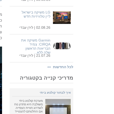
LG משיקה בישראל
מי
ליין טלוויזיות חדש
כי
הד
02.08.26 |
לירן עבדי
ומ
כש
Garmin משיקה את
CIRQA: צמיד
הבריאות הראשון
שלה ללא...
21.07.26 |
לירן עבדי
לכל החדשות
>>
מדריכי קנייה בקטגוריה
איך לבחור קולנוע ביתי
מערכת קולנוע ביתי
משולבת היא פתרון נוח
לשדרוג חוויית הצפייה.
אם החלטתם להצטייד