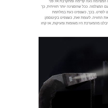
 המצלמה נעה קדימה ומתקרבת אל פני
עם המצלמה. ככל שהסצינה יותר תזזיתית, כך
ט לסרט. בכך, כשצפינו כעת במלחמת
את החוויה. לעומת זאת, כשצפינו בקינגסמן:
לנו מהמערכת היו מוגזמות ומעיקות, אז קחו