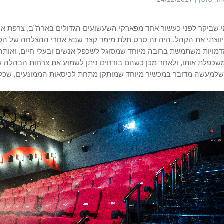
 שביקר לפני כעשור אחד מפארקי השעשועים הגדולים בארה"ב, צרפת או טו
ווצתי את הקהל. היה זה סרט תלת מימד קצר שבא אחרי ההצלחה של הסרט
מויות משתמשת ברובה מיוחד שמסוגל לשכפל אנשים ובעלי חיים, ואו
שכפלת אותו, ולאחר מכן כשהם בורחים ניתן לשמוע את צרחות הבהלה ש
למעשה מדובר במכשיר מיוחד שמותקן מתחת לכיסאות הממונעים, שכל תפ