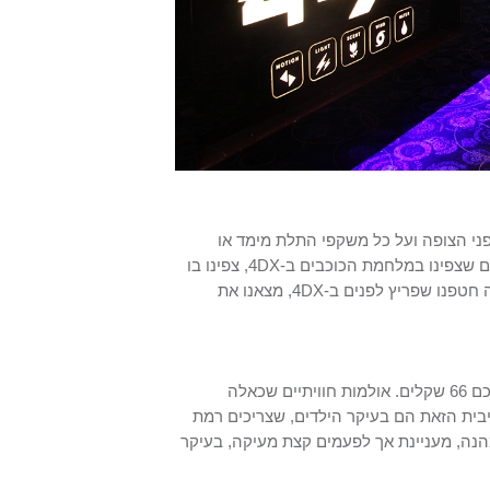
ני הצופה ועל כל משקפי התלת מימד או
משקפי הראיה אם רלוונטי לכם. כמה האפקט הזה משמעותי? ובכן באותו יום שצפינו במלחמת הכוכבים ב-4DX, צפינו בו
שוב באולם VIP בגלובוס מקס באושילנד כפר סבא, ושם באותה סצינה שבה חטפנו שפריץ לפנים ב-4DX, מצאנו את
מחיר כרטיס באינטרנט כולל משקפיים הוא 70 שקל וללא משקפיים יעלה לכם 66 שקלים. אולמות חוויתיים שכאלה
בית הזאת הם בעיקר הילדים, שצריכים רמת
. אנחנו, כבני 32 מצאנו את החוויה מהנה, מעניינת אך לפעמים קצת מעיקה, בעיקר