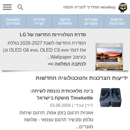
wisebuy המדריך לקנייה חכמה
חדשות
סקירות
בדקנו
מדריכי
השוואת
הצרכנות
מוצרים
והשווינו
קנייה
מחירים
סדרת הטלוויזיות החדשה של LG
הסדרה החדשה לשנת 2026-2027 כוללת
את דגמי OLED G6 evo, OLED C6 evo וכן
בעיצוב Wallpaper...
לכתבה המלאה >>
ידיעות הצרכנות והטכנולוגיה החדשות
בינה מלאכותית נכנסת לשיחה:
Timekettle מושקת בישראל
לירן עבדי
| 03.08.2026
אוזניות תרגום בזמן אמת, תרגום שיחות
טלפון ומכשיר תרגום עצמאי - שלושה
מוצרים...