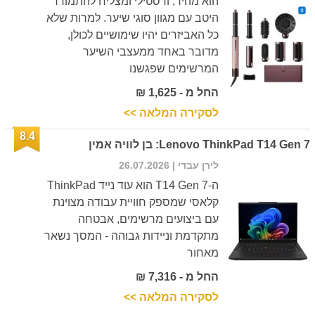
הוא מהיר, ורסטילי ומצליח להתמודד
היטב עם מגוון סוגי שיער. למרות שלא
כל האביזרים יהיו שימושיים לכולן,
מדובר באחד ממעצבי השיער
המרשימים שפגשנו
החל מ - 1,625 ₪
לסקירה המלאה >>
8.4
Lenovo ThinkPad T14 Gen 7: בן לוויה אמין
לירן עבדי
| 26.07.2026
ה-T14 Gen 7 הוא עוד נייד ThinkPad
קלאסי שמספק חוויית עבודה מצוינת
עם ביצועים מרשימים, אבטחה
מתקדמת וניידות גבוהה - המסך נשאר
מאחור
החל מ - 7,316 ₪
לסקירה המלאה >>