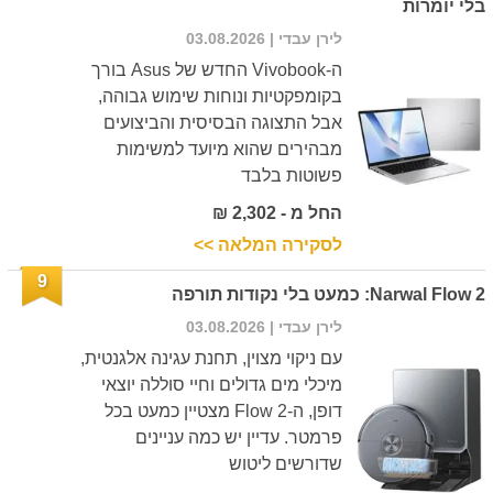
בלי יומרות
לירן עבדי
| 03.08.2026
ה-Vivobook החדש של Asus בורך
בקומפקטיות ונוחות שימוש גבוהה,
אבל התצוגה הבסיסית והביצועים
מבהירים שהוא מיועד למשימות
פשוטות בלבד
החל מ - 2,302 ₪
לסקירה המלאה >>
9
Narwal Flow 2: כמעט בלי נקודות תורפה
לירן עבדי
| 03.08.2026
עם ניקוי מצוין, תחנת עגינה אלגנטית,
מיכלי מים גדולים וחיי סוללה יוצאי
דופן, ה-Flow 2 מצטיין כמעט בכל
פרמטר. עדיין יש כמה עניינים
שדורשים ליטוש