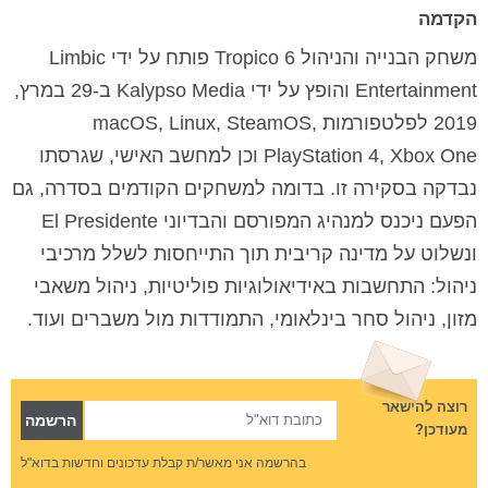
הקדמה
משחק הבנייה והניהול Tropico 6 פותח על ידי Limbic
Entertainment והופץ על ידי Kalypso Media ב-29 במרץ,
2019 לפלטפורמות macOS, Linux, SteamOS,
PlayStation 4, Xbox One וכן למחשב האישי, שגרסתו
נבדקה בסקירה זו. בדומה למשחקים הקודמים בסדרה, גם
הפעם ניכנס למנהיג המפורסם והבדיוני El Presidente
ונשלוט על מדינה קריבית תוך התייחסות לשלל מרכיבי
ניהול: התחשבות באידיאולוגיות פוליטיות, ניהול משאבי
מזון, ניהול סחר בינלאומי, התמודדות מול משברים ועוד.
רוצה להישאר
מעודכן?
בהרשמה אני מאשר/ת קבלת עדכונים וחדשות בדוא"ל