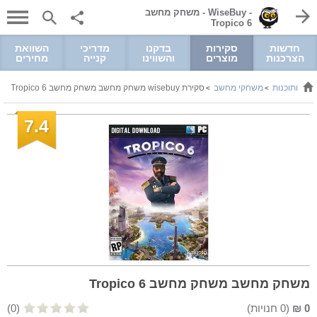
- WiseBuy - משחק מחשב
Tropico 6
חדשות
סקירות
בדקנו
מדריכי
השוואת
הצרכנות
מוצרים
והשווינו
קנייה
מחירים
ים ותוכנות
משחקי מחשב
סקירת wisebuy משחק מחשב משחק מחשב Tropico 6
>
>
7.4
משחק מחשב משחק מחשב Tropico 6
0
₪
(
0
חנויות)
(0)