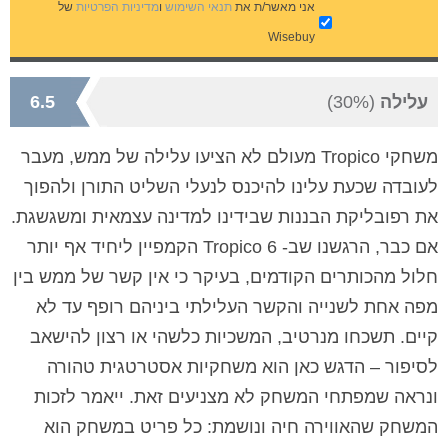
אני מאשר/ת את
תנאי השימוש
ו
מדיניות הפרטיות
של
Wisebuy
עלילה
(30%)
6.5
משחקי Tropico מעולם לא הציעו עלילה של ממש, מעבר
לעובדה שכעת עלינו להיכנס לנעלי השליט התורן ולהפוך
את רפובליקת הבננות שבידינו למדינה עצמאית ומשגשגת.
אם כבר, הרגשנו שב- Tropico 6 הקמפיין ליחיד אף יותר
חלול מהכותרים הקודמים, בעיקר כי אין קשר של ממש בין
מפה אחת לשנייה והקשר העלילתי ביניהם רופף עד לא
קיים. תשכחו מנרטיב, המשכיות כלשהי או רצון להישאב
לסיפור – הדגש כאן הוא משחקיות אסטרטגית טהורה
ונראה שמפתחי המשחק לא מצניעים זאת. ייאמר לזכות
המשחק שהאווירה חיה ונושמת: כל פריט במשחק הוא