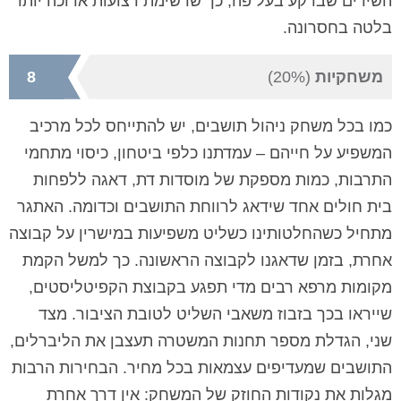
השירים שברקע בעל פה, כך שרשימת רצועות ארוכה יותר
בלטה בחסרונה.
משחקיות
(20%)
8
כמו בכל משחק ניהול תושבים, יש להתייחס לכל מרכיב
המשפיע על חייהם – עמדתנו כלפי ביטחון, כיסוי מתחמי
התרבות, כמות מספקת של מוסדות דת, דאגה ללפחות
בית חולים אחד שידאג לרווחת התושבים וכדומה. האתגר
מתחיל כשהחלטותינו כשליט משפיעות במישרין על קבוצה
אחרת, בזמן שדאגנו לקבוצה הראשונה. כך למשל הקמת
מקומות מרפא רבים מדי תפגע בקבוצת הקפיטליסטים,
שייראו בכך בזבוז משאבי השליט לטובת הציבור. מצד
שני, הגדלת מספר תחנות המשטרה תעצבן את הליברלים,
התושבים שמעדיפים עצמאות בכל מחיר. הבחירות הרבות
מגלות את נקודות החוזק של המשחק: אין דרך אחרת