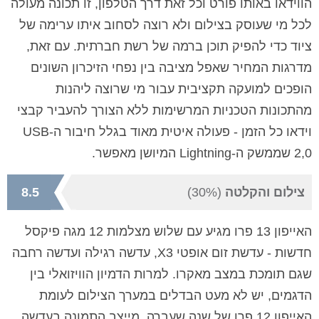
הווידאו באותו פורט וכל זאת דרך הטלפון, זו תכונה מעולה
לכל מי שעוסק בצילום ולא רוצה לסחוב איתו ערימה של
ציוד כדי להפיק תוכן ברמה של רשת חברתית. עם זאת,
מדרגות המחיר שאפל מציבה בין נפחי הזיכרון השונים
הופכים למועקה תקציבית עבור מי שרוצה ליהנות
מהתכונות הטכניות המרשימות ללא הצורך להעביר קבצי
וידאו כל הזמן - פעולה איטית מאוד בגלל חיבור ה-USB
2,0 שממשק ה-Lightning המיושן מאפשר.
צילום והקלטה
(30%)
8.5
האייפון 13 פרו מגיע עם שלוש מצלמות 12 מגה פיקסל
חדשות - עדשת זום אופטי X3, עדשה רגילה ועדשה רחבה
שגם תומכת במצב מאקרו. למרות הדמיון הוויזואלי בין
הדגמים, יש לא מעט הבדלים במערך הצילום לעומת
האייפון 12 פרו של שנה שעברה. מייצב התמונה בעדשה