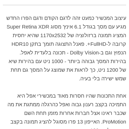
עיצוב המכשיר כמעט זהה לדגם הקודם ודגם הפרו החדש
מגיע עם מסך בגודל 6.1 אינץ' מסוג Super Retina XDR
המציג תמונה ברזולוציה של 1170x2532 שהיא יחסית
קרובה ל-FullHD+. פאנל התצוגה תומך בתקן HDR10
הנפוץ וגם ב-Dolby Vision - תכונה בלעדית לאפל.
בהירות המסך גבוהה ביותר - 1000 ניט עם בהירות שיא
של 1200 ניט, כך לראות את שמוצג על המסך גם תחת
שמש ישירה בלי בעיה.
אחת התכונות שהיו חסרות מאוד במכשירי אפל היא
התמיכה בקצב רענון גבוה ואפל כהרגלה ממתגת את מה
שכבר ראינו אצל חברות אחרות מזמן תחת השם
ProMotion. האייפון 13 פרו מסוגל להציג תמונה בקצב