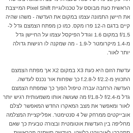
הראשית כעת מבוסס על טכנולוגיית Pixel Shift המייצבת
את חיישן התמונה עצמו במקום את העדשה - משהו שהיה
קיים בדגם ה-12 פרו מקס. כמו כן מפתח הצמצם גדל ל-
f/1.5 במקום 1.6 וגודל הפיקסל עצמו על החיישן גדל
מ-1.4 מיקרומטר ל-1.9 - מה שמקנה לו רגישות גדולה
יותר לאור.
עדשת הזום היא כעת X3 במקום X2 אך מפתח הצמצם
התכווץ מ-f/2.2 ל-f.2.8 כך שפחות אור נכנס לעדשה.
העדשה הרחבה עברה טיפול הפוך כך שמפתח הצמצם
גדל מ-f/2.4 ל-f/1.8 מה שעושה אותו משמעותית רגיש יותר
לאור ומאפשר את מצב המאקרו החדש המאפשר לצלם
אובייקטים ממרחק של 4 סנטימטר. אפליקציית המצלמה
מחליפה בין העדשות אוטומטית ובצורה טבעית כך שאם
תתקרבו לאובייקט כלשהו, העדשה תשתנה מהראשית