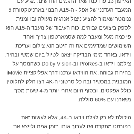
האייפון 13 פרו כמו שאר הדגמים החדשים, מגיע עם
המעבד העדכני של אפל - ה-A15 הבנוי בארכיטקטורת 5
ננומטר שאמור להציע ניצול אנרגיה מעולה ובו זמנית
לספק ביצועים גבוהים. כוח העיבוד של מעבד ה-A15 הוא
פי כמה מעל ומעבר למה שסמארטפון צריך ואחד
השימושים שמדגימים את זה היטב הוא צילום ועריכת
וידאו. באחד מימי הבדיקה יצאנו לטיול ביום שמשי ובהיר,
צילמנו וידאו ב-ProRes וב-Dolby Vision כשהמסך על
בהירות גבוהה. את הווידאו ערכנו דרך אפליקציית iMovie
המובנית במכשיר ובה כל סרטוני ה-4K רצו חלק לחלוטין
כולל אפקטים. ובסוף היום אחרי יותר מ-4 שעות מסך
נשארנו עם 60% סוללה.
היכולת לא רק לצלם וידאו ב-4K, אלא לעשות זאת
בפורמט מתקדם ואז לערוך אותו בזמן אמת ולייצא את