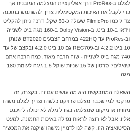
לצלם ב-ProRes דרך אפליקציית המצלמה המובנית אך
כדי לקבל את האיכות המקסימלית צריך להשתמש בתוכנה
צד ג' כמו FilmicPro שעולה כ-50 שקל. דרכה ניתן להקליט
וידאו ב-10 ביט, ב-Dolby Vision ב-160 מגה ביט לשנייה
וב-ProRes עד 422HQ במרחב הצבעים BT2020 שנותן
10 ביט 4:2:2 וב-REC709 גם 10 ביט 4:2:0 ובקצב של עד
740 מגה ביט לשנייה - שזה הרבה מאוד. כמה הרבה אתם
שואלים? סרטון של 15 שניות שוקל 1.5 גיגה לעומת 180
מגה.
השאלה המתבקשת היא מה עושים עם זה. בקצרה, זה
פרקטי למי שכבר מצלם פרויקט כלשהו וצריך לצלם משהו
מזווית או מיקום שמצלמה בגודל מלא לא יכולה להיכנס
אליו, אבל לא רוצה לראות נפילה באיכות התמונה. למעט
הסיטואציה הזו, קשה לנו לדמיין מישהו שיקנה את המכשיר